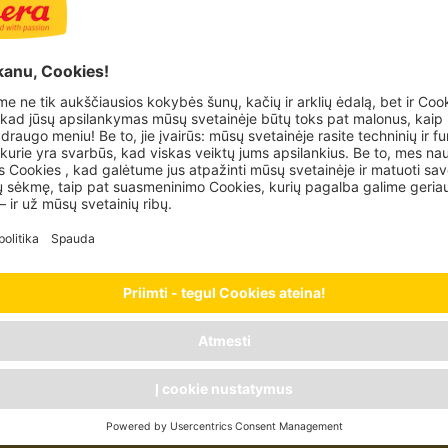
liausią murkimą, ar skanėstas, ar nedidelio
zdelės su lašiša ir upėtakiu priverčia kačių
lės suaugusioms katėms pasižymi ne tik
 Mmmhiau! Mėsos lazdeles labai lengva dalyti į
kvienai dienai. Praktiškoje pakuotėje yra 7
s, kurias dar lengviau padalyti.