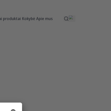
ai produktai
Kokybė
Apie mus