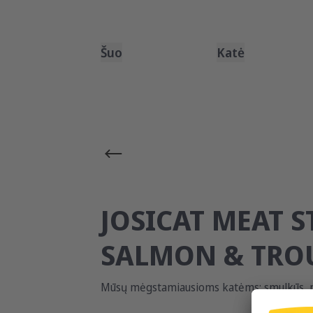
Šuo
Katė
JOSICAT MEAT S
SALMON & TRO
Mūsų mėgstamiausioms katėms: smulkūs, mi