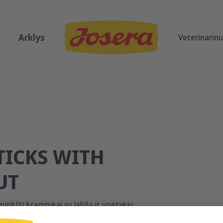
Arklys
Veterinarini
TICKS WITH
UT
nkšti kramtukai su lašiša ir upėtakiu