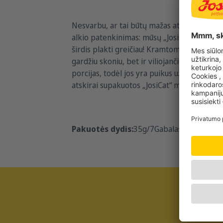
Nesvarbu, ar tai būtų mažas atlygis už mie
alkio patenkinimas: mūsų „JosiCat“ mėsos la
širdis plakti greičiau! Kramtomosios lazde
gardžiu skoniu, bet ir viliojančiu aromatu.
porcijas, todėl jos yra puikus užkandis kie
atskirai supakuotos „JosiCat“ mėsos lazdelė
Pakuotės dydis:
35g/7Gabalas