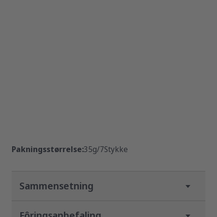
Pakningsstørrelse:
35g/7Stykke
Sammensetning
Tilleggsfôr til voksne katter.
Fôringsanbefaling