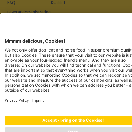
FAQ
Kvalitet
Leverandørregistrering
Trykk
Personvernerklæring
JOSERA PETFOOD GMBH
Industriegebiet Sud
DE-63924 Kleinheubach