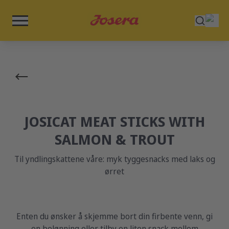
JOSICAT MEAT STICKS WITH
SALMON & TROUT
Til yndlingskattene våre: myk tyggesnacks med laks og
ørret
Enten du ønsker å skjemme bort din firbente venn, gi
en belønning eller tilby en liten snack mellom