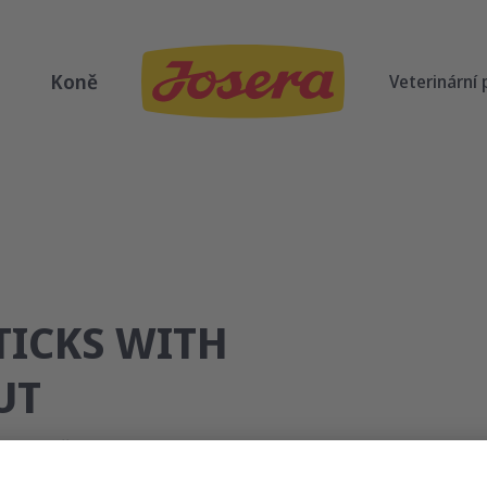
Koně
Veterinární
TICKS WITH
UT
ýkací tyčinky s lososem a pstruhem