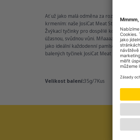
Ať už jako malá odměna za rozkošné přede
krmením: naše JosiCat Meat Sticks s loso
Žvýkací tyčinky pro dospělé kočky mají nej
úžasnou, svůdnou vůni. Mňaaaau! Masové ty
jako ideální každodenní pamlsek za odměn
balených tyčinek JosiCat Meat Sticks a skvě
Velikost balení:
35g/7Kus