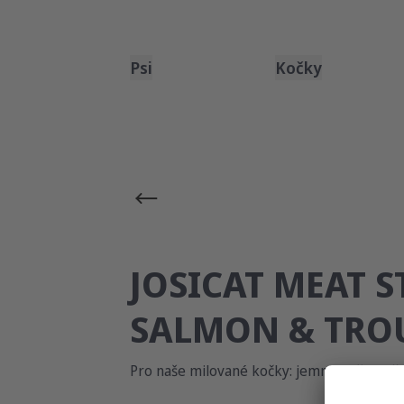
Psi
Kočky
JOSICAT MEAT S
SALMON & TRO
Pro naše milované kočky: jemné, měkké žv