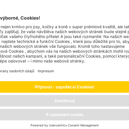
ní, k rozmazlování nebo utišení hladu mezi
sem a pstruhem nadchnou každou kočku!
en úžasně lahodnou chuť, ale také stejně
činky se velmi snadno porcují, takže se hodí
u. Praktické balení obsahuje sedm jednotlivě
le usnadňuje jejich oddělování.