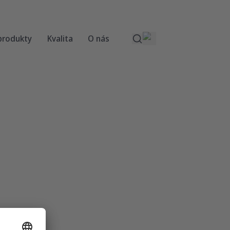
 produkty
Kvalita
O nás