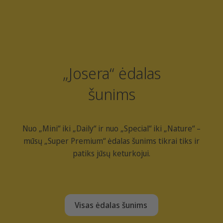
vištiena ir
vištiena ir
antiena ir
padaže
ryžiais
ryžiais
bulvėmis
išrankiems
vyresniems
šunims
šunims
„Josera“ ėdalas
šunims
Nuo „Mini“ iki „Daily“ ir nuo „Special“ iki „Nature“ –
mūsų „Super Premium“ ėdalas šunims tikrai tiks ir
patiks jūsų keturkojui.
Visas ėdalas šunims