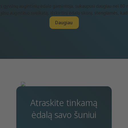
asės gyvūnų augintinių ėdalo gamintoja, sukaupusi daugiau nei 8
ūsų augintinio sveikatą, išskirtinį ėdalo skonį, stengiamės, kad
Daugiau
Atraskite tinkamą
ėdalą savo šuniui