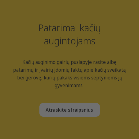
Patarimai kačių
augintojams
Kačių auginimo gairių puslapyje rasite aibę
patarimų ir įvairių įdomių faktų apie kačių sveikatą
bei gerovę, kurių pakaks visiems septyniems jų
gyvenimams.
Atraskite straipsnius