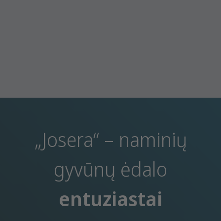
„Josera“ – naminių
gyvūnų ėdalo
entuziastai