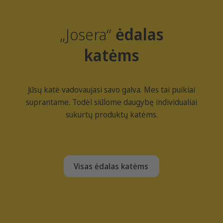
„Josera“
ėdalas
katėms
Jūsų katė vadovaujasi savo galva. Mes tai puikiai
suprantame. Todėl siūlome daugybę individualiai
sukurtų produktų katėms.
Visas ėdalas katėms