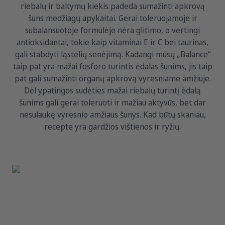
riebalų ir baltymų kiekis padeda sumažinti apkrovą
šuns medžiagų apykaitai. Gerai toleruojamoje ir
subalansuotoje formulėje nėra glitimo, o vertingi
antioksidantai, tokie kaip vitaminai E ir C bei taurinas,
gali stabdyti ląstelių senėjimą. Kadangi mūsų „Balance“
taip pat yra mažai fosforo turintis ėdalas šunims, jis taip
pat gali sumažinti organų apkrovą vyresniame amžiuje.
Dėl ypatingos sudėties mažai riebalų turintį ėdalą
šunims gali gerai toleruoti ir mažiau aktyvūs, bet dar
nesulaukę vyresnio amžiaus šunys. Kad būtų skaniau,
recepte yra gardžios vištienos ir ryžių.