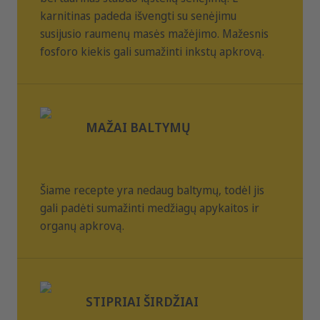
Vienam gyvūnui rekomenduojamas dienos ėdalo kiekis. Jei
mėsa
0.70
karnitinas padeda išvengti su senėjimu
duodate gyvūnui papildomo ėdalo, pvz., užkandžių, bendrą
fosforas
%
ėdalo kiekį reikėtų atitinkamai sumažinti. Jūsų gyvūnas
susijusio raumenų masės mažėjimo. Mažesnis
visuomet turi turėti šviežio geriamo vandens.
fosforo kiekis gali sumažinti inkstų apkrovą.
0.50
natris
%
MAŽAI BALTYMŲ
Šiame recepte yra nedaug baltymų, todėl jis
gali padėti sumažinti medžiagų apykaitos ir
organų apkrovą.
STIPRIAI ŠIRDŽIAI