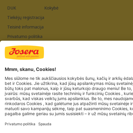
DUK
Kokybė
Tiekėjų registracija
Teisinė informacija
Privatumo politika
JOSERA PETFOOD GMBH
Industriegebiet Sud
DE-63924 Kleinheubach