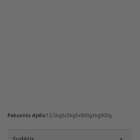
Pakuotės dydis:
12,5kg
3x3kg
5x900g
3kg
900g
Sudėtis