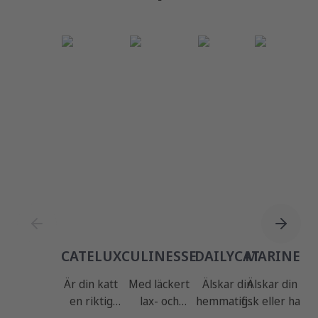
CATELUX
CULINESSE
DAILYCAT
MARINESS
Är din katt
Med läckert
Älskar din
Älskar din kat
en riktig
lax- och
hemmatiger
fisk eller har d