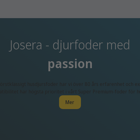
Josera - djurfoder med
passion
örstklassigt husdjursfoder har vi över 80 års erfarenhet och ex
ibilitet har högsta prioritet i vårt Super Premium-foder för h
Mer