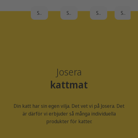
foodie och
fågelprotein
fågel och en
matintoleranse
har
för riktiga
spannmålsfri
Se detaljer
Se detaljer
Se detaljer
Se detaljer
problem
finsmakare
meny?
med
hårbollar?
Josera
kattmat
Din katt har sin egen vilja. Det vet vi på Josera. Det
är därför vi erbjuder så många individuella
produkter för katter.