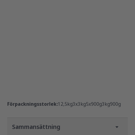
Förpackningsstorlek:
12,5kg
3x3kg
5x900g
3kg
900g
Sammansättning