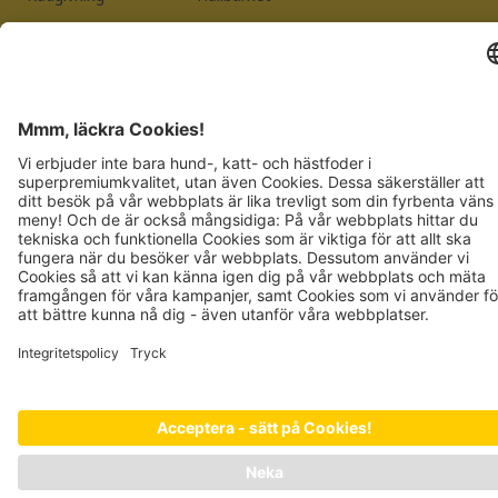
Vanliga frågor
Kvalitet
Leverantörsregistrering
Information
Integritetspolicy
JOSERA PETFOOD GMBH
Industriegebiet Sud
DE-63924 Kleinheubach