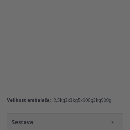
Velikost embalaže:
12,5kg
3x3kg
5x900g
3kg
900g
Sestava