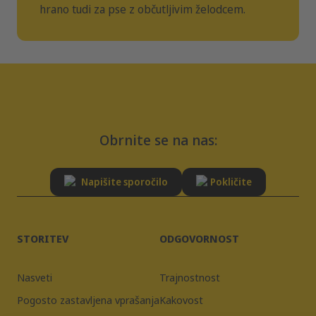
hrano tudi za pse z občutljivim želodcem.
Obrnite se na nas:
Napišite sporočilo
Pokličite
STORITEV
ODGOVORNOST
Nasveti
Trajnostnost
Pogosto zastavljena vprašanja
Kakovost