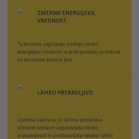
Količino hrane je treba zmanjšati, če ob rednih obrokih
Natrij
0,45 %
svojim ljubljenčkom dajete tudi prigrizke. Svojemu hišnemu
ZMERNA ENERGIJSKA
ljubljenčku vedno ponudite svežo pitno vodo.
VREDNOST
Ta formula zagotavlja srednje visoko
energijsko vrednost in je še posebej primerna
za normalno aktivne pse.
LAHKO PREBAVLJIVO
Izjemna kakovost in skrbna predelava
izbranih sestavin zagotavljata visoko
prebavljivost in predstavljata idealno lahko