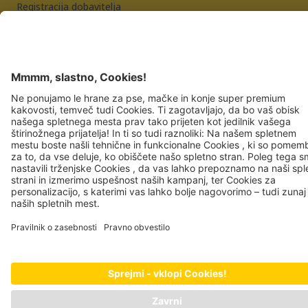
Registracija dobavitelja
Kolofon
Pravilnik o zasebnosti
JOSERA PETFOOD GMBH
Industriegebiet Sud
DE-63924 Kleinheubach