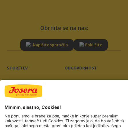
Obrnite se na nas:
Napišite sporočilo
Pokličite
STORITEV
ODGOVORNOST
Nasveti
Trajnostnost
Pogosto zastavljena vprašanja
Kakovost
Registracija dobavitelja
Kolofon
Pravilnik o zasebnosti