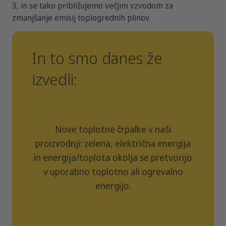
3, in se tako približujemo večjim vzvodom za
zmanjšanje emisij toplogrednih plinov.
In to smo danes že
izvedli:
Nove toplotne črpalke v naši
proizvodnji: zelena, električna energija
in energija/toplota okolja se pretvorijo
v uporabno toplotno ali ogrevalno
energijo.