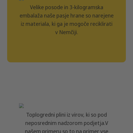
Velike posode in 3-kilogramska
embalaža naše pasje hrane so narejene
iz materiala, ki ga je mogoče reciklirati
v Nemčiji.
Filler
Toplogredni plini iz virov, ki so pod
neposrednim nadzorom podjetja.V
našem primeru so to na primer vse