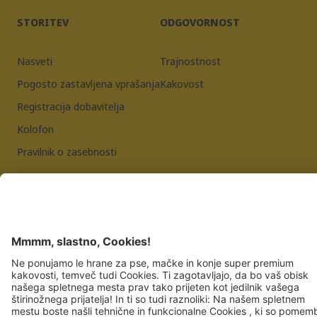
STORITEV
ODGOVORNOST
Nasveti
Trajnostnost
Pogosto zastavljena vprašanja
Kakovost
Registracija dobavitelja
Kolofon
Pravilnik o zasebnosti
JOSERA PETFOOD GMBH
Industriegebiet Sud
DE-63924 Kleinheubach