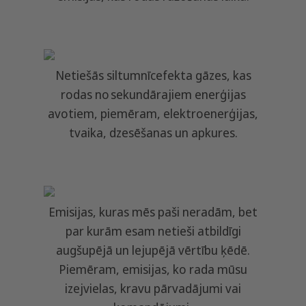
Netiešās siltumnīcefekta gāzes, kas
rodas no sekundārajiem enerģijas
avotiem, piemēram, elektroenerģijas,
tvaika, dzesēšanas un apkures.
Emisijas, kuras mēs paši neradām, bet
par kurām esam netieši atbildīgi
augšupējā un lejupējā vērtību ķēdē.
Piemēram, emisijas, ko rada mūsu
izejvielas, kravu pārvadājumi vai