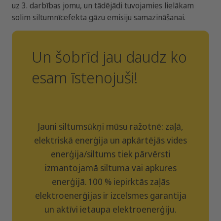
uz 3. darbības jomu, un tādējādi tuvojamies lielākam
solim siltumnīcefekta gāzu emisiju samazināšanai.
Un šobrīd jau daudz ko
esam īstenojuši!
Jauni siltumsūkņi mūsu ražotnē: zaļā,
elektriskā enerģija un apkārtējās vides
enerģija/siltums tiek pārvērsti
izmantojamā siltuma vai apkures
enerģijā. 100 % iepirktās zaļās
elektroenerģijas ir izcelsmes garantija
un aktīvi ietaupa elektroenerģiju.