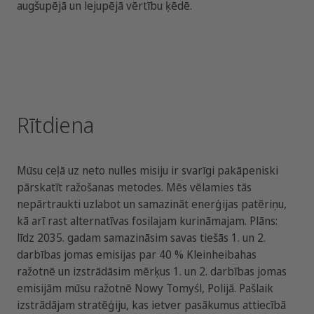
augšupējā un lejupējā vērtību ķēdē.
Rītdiena
Mūsu ceļā uz neto nulles misiju ir svarīgi pakāpeniski
pārskatīt ražošanas metodes. Mēs vēlamies tās
nepārtraukti uzlabot un samazināt enerģijas patēriņu,
kā arī rast alternatīvas fosilajam kurināmajam. Plāns:
līdz 2035. gadam samazināsim savas tiešās 1. un 2.
darbības jomas emisijas par 40 % Kleinheibahas
ražotnē un izstrādāsim mērķus 1. un 2. darbības jomas
emisijām mūsu ražotnē Nowy Tomyśl, Polijā. Pašlaik
izstrādājam stratēģiju, kas ietver pasākumus attiecībā