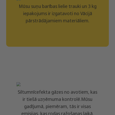
Mūsu suņu barības lielie trauki un 3 kg
iepakojums ir izgatavoti no Vācijā
pārstrādājamiem materiāliem.
Filler
Siltumnīcefekta gāzes no avotiem, kas
ir tiešā uzņēmuma kontrolē.Mūsu
gadījumā, piemēram, tās ir visas
emisijas, kas rodas ražošanas laikā.