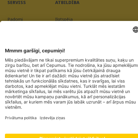
SERVISS
ATBILDĪBA
Padomi
Ilgtspēja
BUJ
Kvalitāte
Piegādātāja reģistrācija
Izdevēja ziņas
Privātuma politika
JOSERA PETFOOD GMBH
Industriegebiet Sud
DE-63924 Kleinheubach