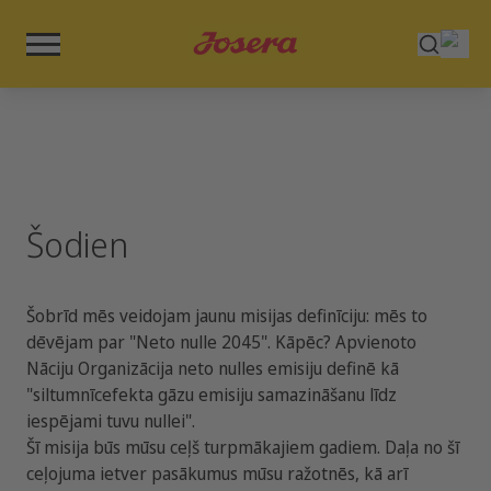
Šodien
Šobrīd mēs veidojam jaunu misijas definīciju: mēs to
dēvējam par "Neto nulle 2045". Kāpēc? Apvienoto
Nāciju Organizācija neto nulles emisiju definē kā
"siltumnīcefekta gāzu emisiju samazināšanu līdz
iespējami tuvu nullei".
Šī misija būs mūsu ceļš turpmākajiem gadiem. Daļa no šī
ceļojuma ietver pasākumus mūsu ražotnēs, kā arī