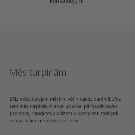
komandējumi.
Mēs turpinām
Līdz mūsu lielajam mērķim vēl ir daudz darāmā. Līdz
tam mēs turpināsim atkal un atkal pārbaudīt savus
procesus, rūpīgi tos analizēt un optimizēt, tādējādi
soli pa solim virzoties uz priekšu.