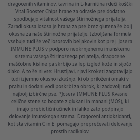
dragocenih vitaminov, tavrina in L-karnitina rdeči koščki
Vital Booster Chips hrane za odrasle pse dodatno
spodbujajo vitalnost vašega štirinožnega prijatelja.
Zaradi okusa lososa je hrana za pse brez glutena še bolj
okusna za naše štirinožne prijatelje. Izboljšana formula
vsebuje tudi še več lososovih beljakovin kot prej. Josera
IMMUNE PLUS v podporo neokrnjenemu imunskemu
sistemu vašega štirinožnega prijatelja, dragocene
maščobne kisline pa skrbijo za lep izgled kože in sijočo
dlako. A to še ni vse: Hrustljavi, rjavi kroketi zagotavljajo
tudi izjemno okusno izkušnjo, ki ob priloženi omaki v
prahu in dodani vodi poskrbi za obrok, ki zadovolji tudi
najbolj izbirčne pse. *Josera IMMUNE PLUS Kvasne
celične stene so bogate z glukani in manani (MOS), ki
imajo prebiotični učinek in lahko zato podpirajo
delovanje imunskega sistema. Dragoceni antioksidanti,
kot sta vitamin C in E, pomagajo preprečevati delovanje
prostih radikalov.