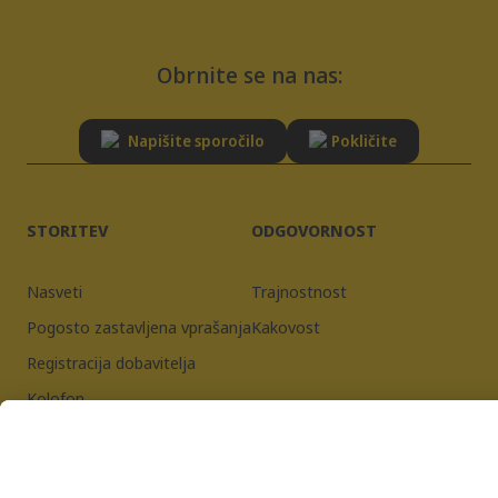
Obrnite se na nas:
Napišite sporočilo
Pokličite
STORITEV
ODGOVORNOST
Nasveti
Trajnostnost
Pogosto zastavljena vprašanja
Kakovost
Registracija dobavitelja
Kolofon
Pravilnik o zasebnosti