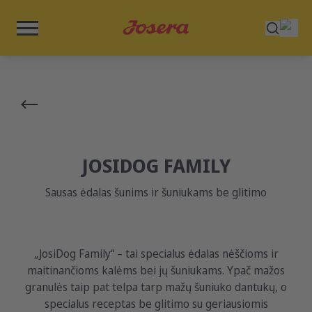
JOSIDOG FAMILY
Sausas ėdalas šunims ir šuniukams be glitimo
„JosiDog Family“ – tai specialus ėdalas nėščioms ir
maitinančioms kalėms bei jų šuniukams. Ypač mažos
granulės taip pat telpa tarp mažų šuniuko dantukų, o
specialus receptas be glitimo su geriausiomis