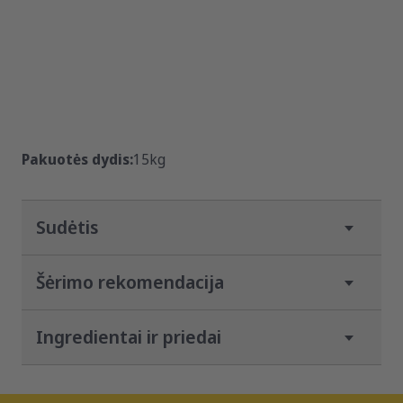
Pakuotės dydis:
15kg
Sudėtis
Šėrimo rekomendacija
Ingredientai ir priedai
Kalė /
Kalė /
Žindomas šunytis / amžius
nėštumo
nėštumo
savaitėmis
savaitė
savaitė
Analitinės sudedamosios