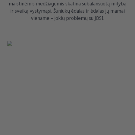
maistinėmis medžiagomis skatina subalansuotą mitybą
ir sveiką vystymąsi. Šuniukų ėdalas ir ėdalas jų mamai
viename – jokių problemų su JOSI.