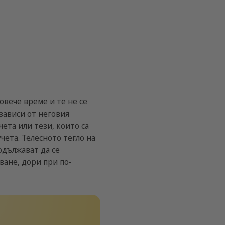
овече време и те не се
 зависи от неговия
ета или тези, които са
чета. Телесното тегло на
одължават да се
ване, дори при по-