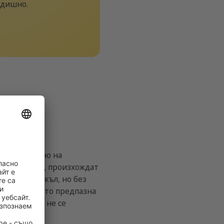
годишно.
жи непременно на
са по-големи, произхождат
нормален цикъл, но без
ветеринар като предпазна
то куче да не се