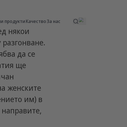
и продукти
Качество
За нас
ед някои
 разгонване.
ябва да се
татия ще
ичан
на женските
ението им) в
 направите,