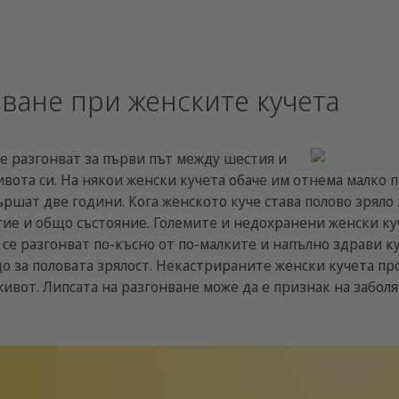
ване при женските кучета
е разгонват за първи път между шестия и
вота си. На някои женски кучета обаче им отнема малко п
ършат две години. Кога женското куче става полово зряло
ие и общо състояние. Големите и недохранени женски куч
 се разгонват по-късно от по-малките и напълно здрави ку
о за половата зрялост. Некастрираните женски кучета пр
живот. Липсата на разгонване може да е признак на заболя