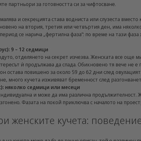
е партньори за готовността си за чифтосване.
малява и секрецията става водниста или слузеста вместо 
кновено на втория, третия или четвъртия ден, има няколк
ериод се нарича „фертилна фаза“: по време на тази фаза 
ус): 9 – 12 седмици
одуто, отделянето на секрет изчезва. Женската все още 
ересът ѝ продължава да спада. Обикновено тя вече не е г
он остава повишено за около 59 до 62 дни след овулацият
не, много кучета изживяват бременност след разгонванет
с): няколко седмици или месеци
индивидуална и може да има различна продължителност. Ж
азгонено. Фазата на покой приключва с началото на проест
ри женските кучета: поведени
л на кучето може да бъде точно описан, той е различен п