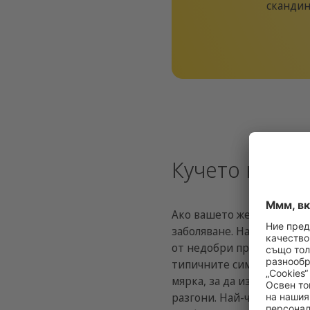
скандин
Кучето не се
Ако вашето женско куче н
заболяване. На някои жив
от недобри предци или са
типичните симптоми (вж. 
мярка, за да изключите з
разгони. Най-често срещ