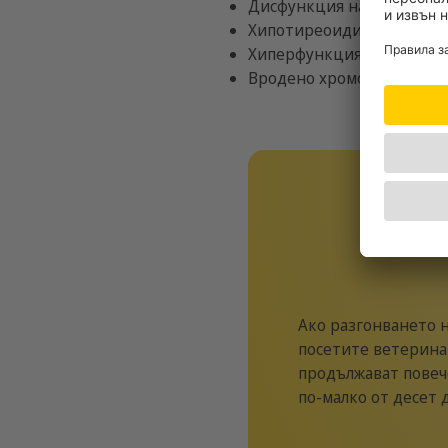
Дисфункция на яйчницит
Хипотиреоидизъм
Хиперфункция на надбъб
Вродено хромозомно заб
Ако разгонването н
посетите ветеринар
продължават повече
по-малко от десет 