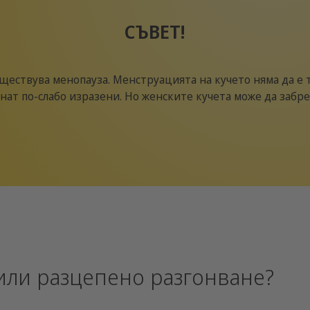
СЪВЕТ!
ществува менопауза. Менструацията на кучето няма да е т
нат по-слабо изразени. Но женските кучета може да забр
 или разцепено разгонване?