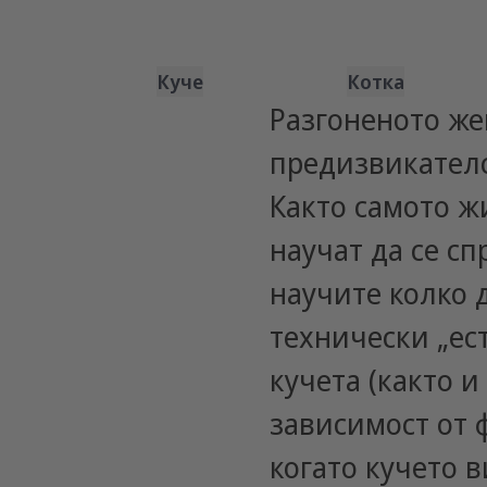
Куче
Котка
Разгоненото же
предизвикателс
Както самото жи
научат да се сп
научите колко 
технически „ес
кучета (както 
зависимост от 
когато кучето в