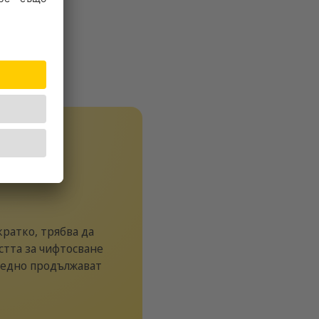
кратко, трябва да
стта за чифтосване
заедно продължават