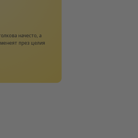
олкова начесто, a
еменеят през целия