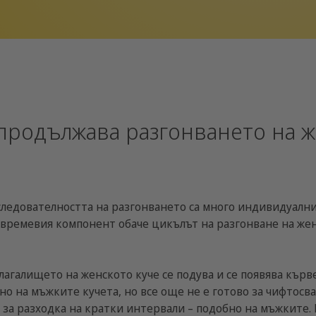
продължава разгонването на 
ледователността на разгонването са много индивидуални
 времевия компонент обаче цикълът на разгонване на же
лагалището на женското куче се подува и се появява кърв
о на мъжките кучета, но все още не е готово за чифтосва
за разходка на кратки интервали – подобно на мъжките. 