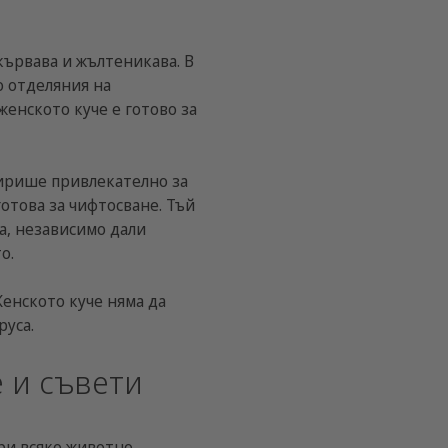
кървава и жълтеникава. В
о отделяния на
женското куче е готово за
мирише привлекателно за
отова за чифтосване. Тъй
а, независимо дали
о.
енското куче няма да
руса.
е и съвети
ри всяко животно.