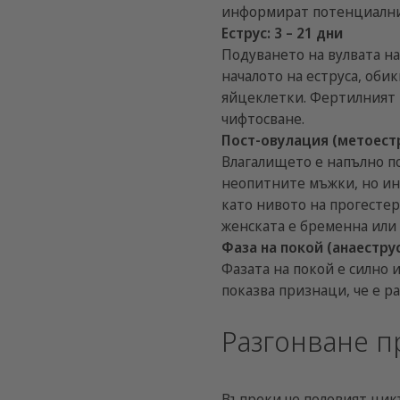
информират потенциалнит
Еструс: 3 – 21 дни
Подуването на вулвата на
началото на еструса, оби
яйцеклетки. Фертилният п
чифтосване.
Пост-овулация (метоестр
Влагалището е напълно п
неопитните мъжки, но инт
като нивото на прогестер
женската е бременна или 
Фаза на покой (анаестру
Фазата на покой е силно 
показва признаци, че е р
Разгонване п
Въпреки че половият цикъ