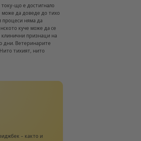
 току-що е достигнало
о може да доведе до тихо
и процеси няма да
нското куче може да се
ат клинични признаци на
ко дни. Ветеринарите
.Нито тихият, нито
риджбек – както и