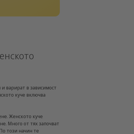
женското
 и варират в зависимост
нското куче включва
ене. Женското куче
не. Много от тях започват
По този начин те