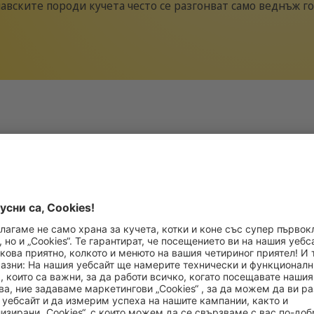
авските породи кучета често се разгонват само веднъж 
 разгонва: причини
е се разгони след първия си рожден ден, това не се дъл
отни просто им отнема малко повече време, особено ако 
 били болни, когато са били млади. Някои животни имат 
„тихо разгонване“). Все пак трябва да се консултирате с 
дравословен проблем. Има много възможни причини женско
аните включват: