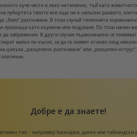
нското куче често е леко нетипично, тъй като животното
а на пубертета тялото все още не е напълно развито, коет
е „бяло“ разгонване. В този случай типичните хормоналн
 признаци като кървене или подуване. По този начин же
же да забременее. В други случаи първоначално се появяв
спират малко по-късно, за да се появят отново след някол
а цикъла „разцепено разгонване“ или „разцепен еструс“
тологични.
Добре е да знаете!
итивен тип – например басенджи, динго или тайландски 