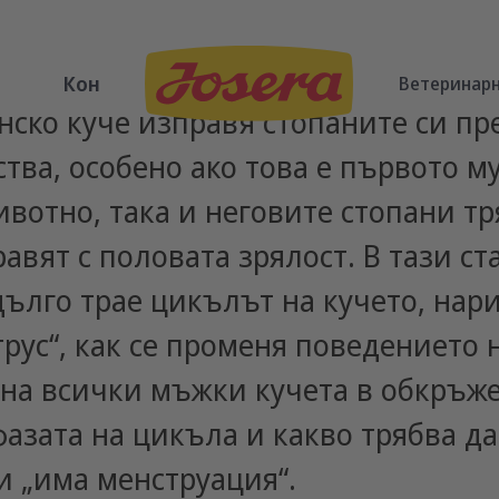
Кон
Ветеринарн
нско куче изправя стопаните си пр
тва, особено ако това е първото му
вотно, така и неговите стопани тр
равят с половата зрялост. В тази с
дълго трае цикълът на кучето, нар
трус“, как се променя поведението 
и на всички мъжки кучета в обкръж
фазата на цикъла и какво трябва да
и „има менструация“.