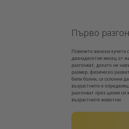
Първо разгон
Повечето женски кучета с
дванадесетия месец от жи
разгонват, докато не нав
размер, физическо развит
били болни, са склонни да
възрастните е определящ
разгонват през целия си 
възрастните животни.