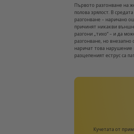
Първото разгонване на же
полова зрялост. В средат
разгонване – наричано ощ
причинят никакви външни
разгони „тихо“ – и да мо
разгонване, но внезапно 
наричат това нарушение н
разцепеният еструс са па
Кучетата от прим