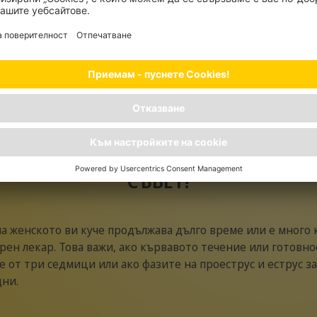
е
речните жлези
оляване
СЪВЕТ!
а женското ви куче продължава дълго време или е много 
ен лекар. Това важи, ако кървавото течение или готовно
 от три седмици или ако фазите на проеструс и еструс 
дни.