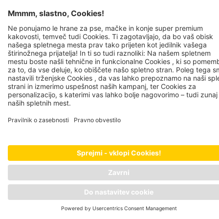
JOSERA PETFOOD GMBH
Industriegebiet Sud
DE-63924 Kleinheubach