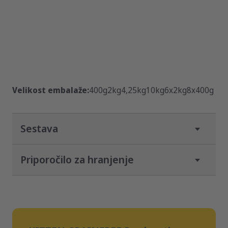
Velikost embalaže:
400g
2kg
4,25kg
10kg
6x2kg
8x400g
Sestava
Priporočilo za hranjenje
Za mačje mladiče
Količina hrane / 24 ur
Telesna teža
Starost v mesecih