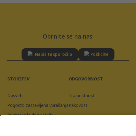
Obrnite se na nas:
Napišite sporočilo
Pokličite
STORITEV
ODGOVORNOST
Nasveti
Trajnostnost
Pogosto zastavljena vprašanja
Kakovost
Registracija dobavitelja
Kolofon
Pravilnik o zasebnosti