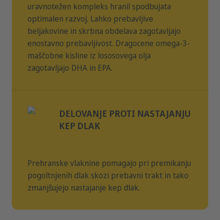
uravnotežen kompleks hranil spodbujata
4–6 kg
85–110 g
optimalen razvoj. Lahko prebavljive
beljakovine in skrbna obdelava zagotavljajo
6–8 kg
110–135 g
enostavno prebavljivost. Dragocene omega-3-
Analitične sestavine
maščobne kisline iz lososovega olja
zagotavljajo DHA in EPA.
Beljakovine
36.0 %
Vsebnost maščob
22.0 %
Surova vlakna
2.0 %
DELOVANJE PROTI NASTAJANJU
Surovi pepel
7.0 %
KEP DLAK
Kalcij
1.35 %
Magnezij
0.09 %
Prehranske vlaknine pomagajo pri premikanju
pogoltnjenih dlak skozi prebavni trakt in tako
Fosfor
1.05 %
zmanjšujejo nastajanje kep dlak.