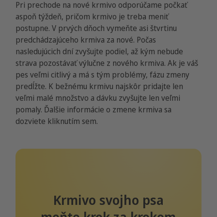
Pri prechode na nové krmivo odporúčame počkať
aspoň týždeň, pričom krmivo je treba meniť
postupne. V prvých dňoch vymeňte asi štvrtinu
predchádzajúceho krmiva za nové. Počas
nasledujúcich dní zvyšujte podiel, až kým nebude
strava pozostávať výlučne z nového krmiva. Ak je váš
pes veľmi citlivý a má s tým problémy, fázu zmeny
predĺžte. K bežnému krmivu najskôr pridajte len
veľmi malé množstvo a dávku zvyšujte len veľmi
pomaly. Ďalšie informácie o zmene krmiva sa
dozviete kliknutím sem.
Krmivo svojho psa
meňte krok za krokom