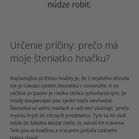
núdze robiť.
Určenie príčiny: prečo má
moje šteniatko hnačku?
Najčastejšou príčinou hnačky je, že z nejakého dôvodu
nie je tráviaci systém šteniatka v rovnováhe. A vo
väčšine prípadov je riedka stolica spôsobená tým, že
mladý dospievajúci pes zjedol niečo nevhodné.
Šteniatka sú veľmi zvedavé a radi veci skúmajú, preto
zvyknú hrýzť do rôznych predmetov. Tým sa im však
môže do žalúdka dostať niečo, čo naruší ich trávenie.
Telo psa sa hnačkou a vracaním pokúša cudzieho
telesa zbaviť.