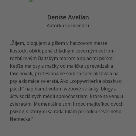
Denise Avellan
Autorka sprievodcu
„Žijem, blogujem a píšem v hanzovom meste
Rostock, obklopená chladným severným vetrom,
rozbúreným Baltským morom a spiacimi psíkmi.
Keďže ma psy a mačky od malička sprevádzali a
fascinovali, profesionálne som sa špecializovala na
psy a domáce zvieratá. Ako „copywriterka obsahu o
psoch“ napĺňam životom webové stránky, blogy a
účty sociálnych médií spoločnostiam, ktoré sa venujú
zvieratám. Momentálne som hrdou majiteľkou dvoch
psíkov, s ktorými sa rada túlam prírodou severného
Nemecka.“