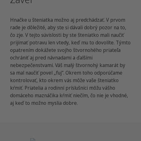
Hnačke u šteniatka možno aj predchádzať. V prvom
rade je dôležité, aby ste si dávali dobrý pozor na to,
čo zje. V tejto súvislosti by ste šteniatko mali naučiť
prijímať potravu len vtedy, keď mu to dovolíte. Týmto
opatrením dokážete svojho štvornohého priateľa
ochrániť aj pred návnadami a ďalšími
nebezpečenstvami. Váš malý štvornohý kamarát by
sa mal naučiť povel „fuj“. Okrem toho odporúčame
kontrolovať, kto okrem vás môže vaše šteniatko
kŕmiť. Priatelia a rodinní príslušníci môžu vášho
domáceho maznáčika kŕmiť niečím, čo nie je vhodné,
aj keď to možno myslia dobre.