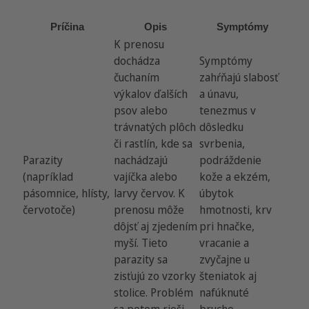
Príčina
Opis
Symptómy
K prenosu
dochádza
Symptómy
čuchaním
zahŕňajú slabosť
výkalov ďalších
a únavu,
psov alebo
tenezmus v
trávnatých plôch
dôsledku
či rastlín, kde sa
svrbenia,
Parazity
nachádzajú
podráždenie
(napríklad
vajíčka alebo
kože a ekzém,
pásomnice, hlísty,
larvy červov. K
úbytok
červotoče)
prenosu môže
hmotnosti, krv
dôjsť aj zjedením
pri hnačke,
myší. Tieto
vracanie a
parazity sa
zvyčajne u
zisťujú zo vzorky
šteniatok aj
stolice. Problém
nafúknuté