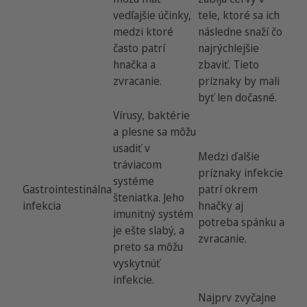
vedľajšie účinky,
tele, ktoré sa ich
medzi ktoré
následne snaží čo
často patrí
najrýchlejšie
hnačka a
zbaviť. Tieto
zvracanie.
príznaky by mali
byť len dočasné.
Vírusy, baktérie
a plesne sa môžu
usadiť v
Medzi ďalšie
tráviacom
príznaky infekcie
systéme
Gastrointestinálna
patrí okrem
šteniatka. Jeho
infekcia
hnačky aj
imunitný systém
potreba spánku a
je ešte slabý, a
zvracanie.
preto sa môžu
vyskytnúť
infekcie.
Najprv zvyčajne