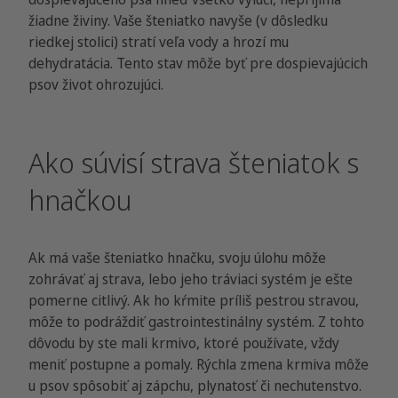
žiadne živiny. Vaše šteniatko navyše (v dôsledku
riedkej stolici) stratí veľa vody a hrozí mu
dehydratácia. Tento stav môže byť pre dospievajúcich
psov život ohrozujúci.
Ako súvisí strava šteniatok s
hnačkou
Ak má vaše šteniatko hnačku, svoju úlohu môže
zohrávať aj strava, lebo jeho tráviaci systém je ešte
pomerne citlivý. Ak ho kŕmite príliš pestrou stravou,
môže to podráždiť gastrointestinálny systém. Z tohto
dôvodu by ste mali krmivo, ktoré používate, vždy
meniť postupne a pomaly. Rýchla zmena krmiva môže
u psov spôsobiť aj zápchu, plynatosť či nechutenstvo.