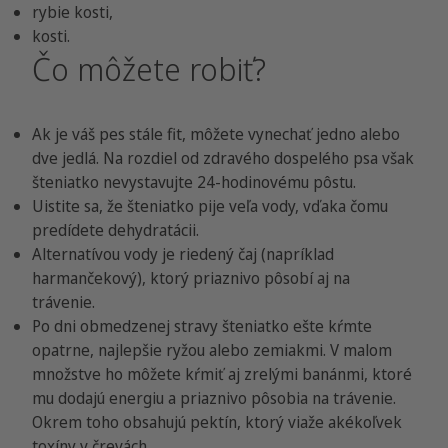
rybie kosti,
kosti.
Čo môžete robiť?
Ak je váš pes stále fit, môžete vynechať jedno alebo
dve jedlá. Na rozdiel od zdravého dospelého psa však
šteniatko nevystavujte 24-hodinovému pôstu.
Uistite sa, že šteniatko pije veľa vody, vďaka čomu
predídete dehydratácii.
Alternatívou vody je riedený čaj (napríklad
harmančekový), ktorý priaznivo pôsobí aj na
trávenie.
Po dni obmedzenej stravy šteniatko ešte kŕmte
opatrne, najlepšie ryžou alebo zemiakmi. V malom
množstve ho môžete kŕmiť aj zrelými banánmi, ktoré
mu dodajú energiu a priaznivo pôsobia na trávenie.
Okrem toho obsahujú pektín, ktorý viaže akékoľvek
toxíny v črevách.