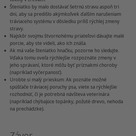
Šteniatko by malo dostávať šetrnú stravu aspoň tri
dni, aby sa predišlo akýmkoľvek ďalším narušeniam
tráviaceho systému v dôsledku príliš rýchlej zmeny
stravy.
Najskôr svojmu štvornohému priateľovi dávajte malé
porcie, aby ste videli, ako ich znáša.
Ak má vaše šteniatko hnačku, pozorne ho sledujte.
Vďaka tomu oveľa rýchlejšie rozpoznáte zmeny v
jeho správaní, ktoré môžu byť príznakmi choroby
(napríklad vyčerpanosť).
Urobte si malý prieskum: Ak poznáte možné
spúšťače tráviacej poruchy psa, viete sa rýchlejšie
rozhodnúť, či je potrebná návšteva veterinára
(napríklad chýbajúce topánky, požuté drevo, nehoda
na prechádzke).
Záver