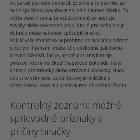
Ak sa váš pes ešte nenaučil, čo smie a čo nesmie, asi
bude spočiatku považovať za jedlé takmer všetko. To
môže viesť k tomu, že váš štvornohý priateľ zje
zvyšky alebo pokazené jedlo, ktoré pre neho nie je
dobré a môže nakoniec spôsobiť hnačku.
Pokiaľ vaše šteniatko neprehltne otravu ani predmet
s ostrými hranami, môže ísť o neškodné žalúdočno-
črevné ťažkosti. Iné je, ak váš pes omylom zje
potravu, ktorá mu škodí (napríklad čokoládu, lieky,
čistiace prostriedky alebo otrávenú návnadu). Hneď
ako si to všimnete, zoberte svojho miláčika k
veterinárovi, lebo mu hrozí akútne ohrozenie života.
Kontrolný zoznam: možné
sprievodné príznaky a
príčiny hnačky