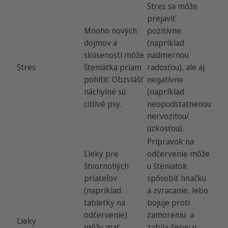
Stres sa môže
prejaviť
Mnoho nových
pozitívne
dojmov a
(napríklad
skúseností môže
nadmernou
Stres
šteniatka priam
radosťou), ale aj
pohltiť. Obzvlášť
negatívne
náchylné sú
(napríklad
citlivé psy.
neopodstatnenou
nervozitou/
úzkosťou).
Prípravok na
Lieky pre
odčervenie môže
štvornohých
u šteniatok
priateľov
spôsobiť hnačku
(napríklad
a zvracanie, lebo
tabletky na
bojuje proti
odčervenie)
zamoreniu a
Lieky
môžu mať
zabíja červy v