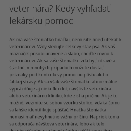
veterinára? Kedy vyhľadať
lekársku pomoc
Ak má vaše šteniatko hnačku, nemusíte hneď utekať k
veterinárovi. Vždy sledujte celkový stav psa. Ak váš
maznáčik pôsobí unavene a slabo, choďte rovno k
veterinárovi. Ak sa vaše šteniatko zdá byť zdravé a
šťastné, v mnohých prípadoch môžete dostať
príznaky pod kontrolu vy pomocou pôstu alebo
ľahkej stravy. Ak sa však vaše šteniatko abnormálne
vyprázdňuje aj niekoľko dní, navštívte veterinára
alebo veterinárnu kliniku, kde zistia príčinu. Ak je to
možné, vezmite so sebou vzorku stolice, vďaka čomu
sa ľahšie identifikuje spúšťač. Hnačka šteniatka
nemusí mať nevyhnutne vážnu príčinu. Napriek tomu
sa odporúča návšteva veterinára, lebo ak telo
dospievajúceho psa hneď všetko vylúči, neprijíma