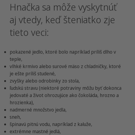
Hnačka sa môže vyskytnúť
aj vtedy, keď šteniatko zje
tieto veci:
pokazené jedlo, ktoré bolo napríklad príliš dlho v
teple,
vlhké krmivo alebo surové mäso z chladničky, ktoré
je ešte príliš studené,
zvyšky alebo odrobinky zo stola,
ľudskú stravu (niektoré potraviny môžu byť dokonca
jedovaté a život ohrozujúce ako čokoláda, hrozno a
hrozienka),
nadmerné množstvo jedla,
sneh,
špinavú pitnú vodu, napríklad z kaluže,
extrémne mastné jedlá,