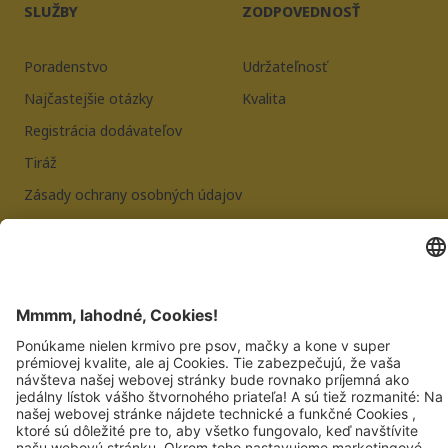
SLUŽBY
ZODPOVEDNOSŤ
Poradenstvo
Udržateľnosť
Najčastejšie otázky
Kvalita
Registrácia dodávateľov
Tiráž
Zásady ochrany osobných údajov
JOSERA PETFOOD GMBH
Industriegebiet Sud
DE-63924 Kleinheubach