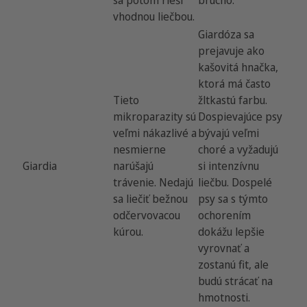
sa potom rieši
brucho.
vhodnou liečbou.
Giardóza sa
prejavuje ako
kašovitá hnačka,
ktorá má často
Tieto
žltkastú farbu.
mikroparazity sú
Dospievajúce psy
veľmi nákazlivé a
bývajú veľmi
nesmierne
choré a vyžadujú
Giardia
narúšajú
si intenzívnu
trávenie. Nedajú
liečbu. Dospelé
sa liečiť bežnou
psy sa s týmto
odčervovacou
ochorením
kúrou.
dokážu lepšie
vyrovnať a
zostanú fit, ale
budú strácať na
hmotnosti.