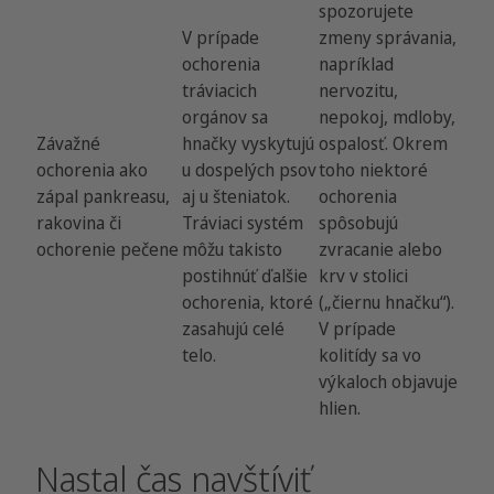
spozorujete
V prípade
zmeny správania,
ochorenia
napríklad
tráviacich
nervozitu,
orgánov sa
nepokoj, mdloby,
Závažné
hnačky vyskytujú
ospalosť. Okrem
ochorenia ako
u dospelých psov
toho niektoré
zápal pankreasu,
aj u šteniatok.
ochorenia
rakovina či
Tráviaci systém
spôsobujú
ochorenie pečene
môžu takisto
zvracanie alebo
postihnúť ďalšie
krv v stolici
ochorenia, ktoré
(„čiernu hnačku“).
zasahujú celé
V prípade
telo.
kolitídy sa vo
výkaloch objavuje
hlien.
Nastal čas navštíviť