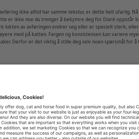
 avføring ikke alltid har samme tekstur, er dette helt ufarlig. 
ette er ikke noe du trenger å bekymre deg for. Diaré oppstår b
s lukten av avføringen endrer seg eller er spesielt sterk, elle
nøyere med på katten. Fargen og konsistensen kan variere mye 
ker. Derfor er det viktig å stille deg selv noen spørsmål for å
ge og antyder mulige årsaker
føring: lys, mørkebrun rødlig eller svart?
avføringen: vannaktig, grøtaktig eller slimete?
føringen?
s temperaturen overstiger 39,5°C, må du oppsøke veterinær um
pe deg senere med å finne årsaken!
e medisinsk behandling av kattens diaré, kan du se etter andr