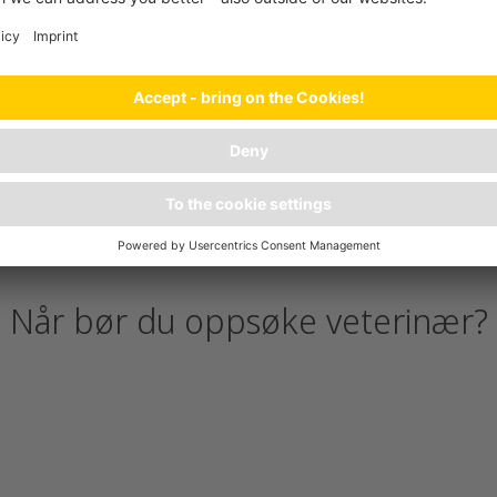
vføring og urin lenge nok
er ikke lenger
Når bør du oppsøke veterinær?