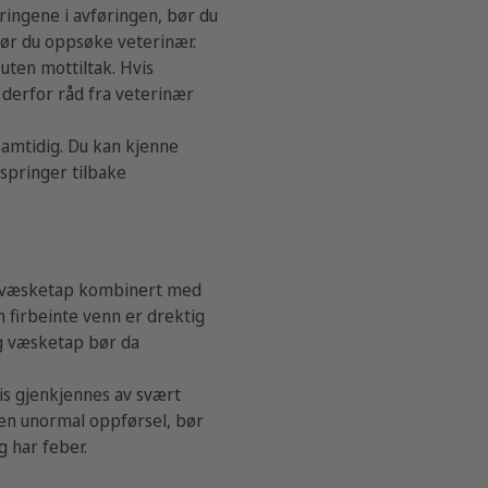
ringene i avføringen, bør du
ør du oppsøke veterinær.
uten mottiltak. Hvis
derfor råd fra veterinær
samtidig. Du kan kjenne
 springer tilbake
ig væsketap kombinert med
n firbeinte venn er drektig
 og væsketap bør da
vis gjenkjennes av svært
nnen unormal oppførsel, bør
g har feber.