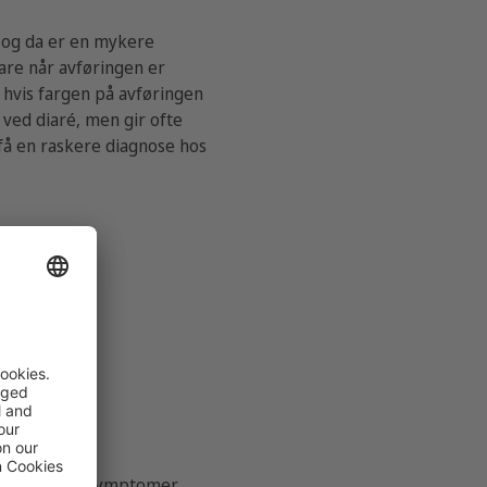
Nå og da er en mykere
are når avføringen er
r hvis fargen på avføringen
ved diaré, men gir ofte
 få en raskere diagnose hos
iddelbart!)
e assosierte symptomer.