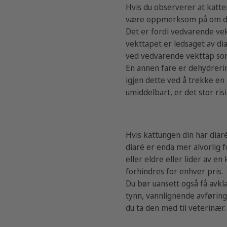
Hvis du observerer at katte
være oppmerksom på om det 
Det er fordi vedvarende vek
vekttapet er ledsaget av d
ved vedvarende vekttap so
En annen fare er dehydrerin
igjen dette ved å trekke en 
umiddelbart, er det stor ri
Hvis kattungen din har dia
diaré er enda mer alvorlig f
eller eldre eller lider av e
forhindres for enhver pris.
Du bør uansett også få avkla
tynn, vannlignende avføring.
du ta den med til veterinær.