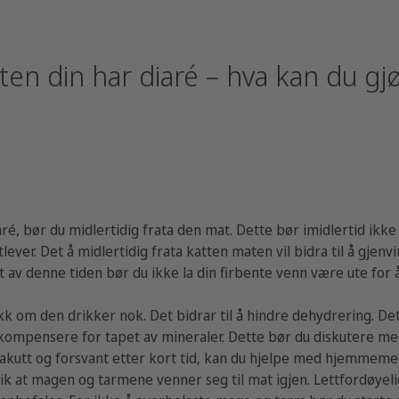
ten din har diaré – hva kan du gj
aré, bør du midlertidig frata den mat. Dette bør imidlertid ikke 
tlever. Det å midlertidig frata katten maten vil bidra til å gjenv
 av denne tiden bør du ikke la din firbente venn være ute for å
ekk om den drikker nok. Det bidrar til å hindre dehydrering. Det
å kompensere for tapet av mineraler. Dette bør du diskutere me
 akutt og forsvant etter kort tid, kan du hjelpe med hjemmemed
 slik at magen og tarmene venner seg til mat igjen. Lettfordøye