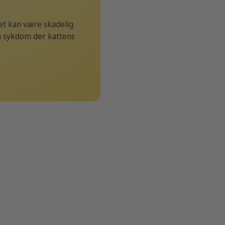
Det kan være skadelig
en sykdom der kattens