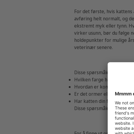
For det første, hvis kattens
avføring helt normalt, og d
ekstremt myk eller tynn. Hvi
virker usunn, bør du følge 
holdepunkter for mulige årsa
veterinær senere.
Disse spørsmålene er vikti
Hvilken farge har kattens av
Hvordan er konsistensen på 
Er det ormer eller blod i av
Har katten din feber? (Hvi
Disse spørsmålene kan hjel
For å finne ut om du må søk