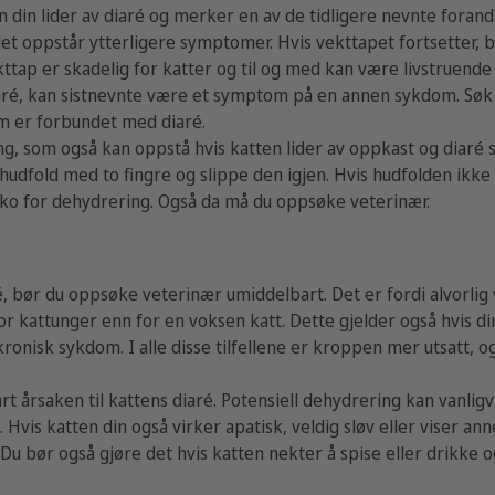
n din lider av diaré og merker en av de tidligere nevnte forand
oppstår ytterligere symptomer. Hvis vekttapet fortsetter, b
ttap er skadelig for katter og til og med kan være livstruende 
iaré, kan sistnevnte være et symptom på en annen sykdom. Søk 
m er forbundet med diaré.
g, som også kan oppstå hvis katten lider av oppkast og diaré 
hudfold med to fingre og slippe den igjen. Hvis hudfolden ikke
siko for dehydrering. Også da må du oppsøke veterinær.
ré, bør du oppsøke veterinær umiddelbart. Det er fordi alvorl
or kattunger enn for en voksen katt. Dette gjelder også hvis di
n kronisk sykdom. I alle disse tilfellene er kroppen mer utsatt,
rt årsaken til kattens diaré. Potensiell dehydrering kan vanlig
 Hvis katten din også virker apatisk, veldig sløv eller viser a
 Du bør også gjøre det hvis katten nekter å spise eller drikke o