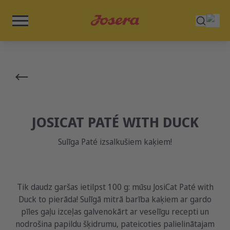
JOSICAT PATÉ WITH DUCK
Sulīga Paté izsalkušiem kaķiem!
Tik daudz garšas ietilpst 100 g: mūsu JosiCat Paté with
Duck to pierāda! Sulīgā mitrā barība kaķiem ar gardo
pīles gaļu izceļas galvenokārt ar veselīgu recepti un
nodrošina papildu šķidrumu, pateicoties palielinātajam