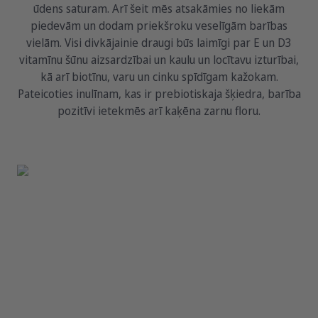
ūdens saturam. Arī šeit mēs atsakāmies no liekām
piedevām un dodam priekšroku veselīgām barības
vielām. Visi divkājainie draugi būs laimīgi par E un D3
vitamīnu šūnu aizsardzībai un kaulu un locītavu izturībai,
kā arī biotīnu, varu un cinku spīdīgam kažokam.
Pateicoties inulīnam, kas ir prebiotiskaja šķiedra, barība
pozitīvi ietekmēs arī kaķēna zarnu floru.