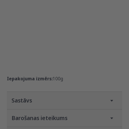
Iepakojuma izmērs:
100g
Sastāvs
Pilnvērtīga barība pieaugušiem kaķiem.
Barošanas ieteikums