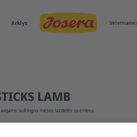
Arklys
Veterinarini
STICKS LAMB
augams: sultingos mėsos lazdelės su ėriena