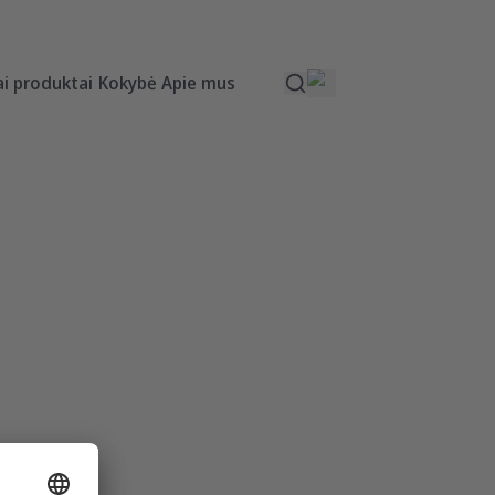
ai produktai
Kokybė
Apie mus