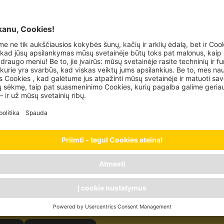
elės su ėriena!“ Mūsų kailiniai draugai jas
nčio aromato ir daug skonio. Minkštos
uri viską. Ir dar daugiau: dėl savo formos
i dalyti į porcijas, todėl jie idealiai tinka
valgymų. Žinoma, kramtukai puikiai tinka ir
kirai uždarytos „JosiDog“ mėsos lazdelės.