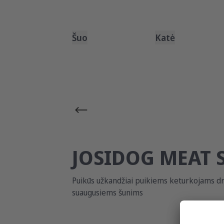
Šuo
Katė
JOSIDOG MEAT 
Puikūs užkandžiai puikiems keturkojams dr
suaugusiems šunims