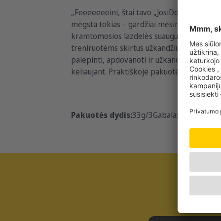
„Feeeeeeeini, štai tavo „JosiDog“ mėsos lazd
mėgsta tokias – gardžiai mėsingas, vilioja
kramtomosios lazdelės suaugusiems šunims t
treniruotėms skirtus užkandžius galima lengva
palepinti, apdovanoti ir užkandžiauti tarp 
keliaujant. Praktiškoje pakuotėje yra 3 ats
Pakuotės dydis:
33g/3Gabalas