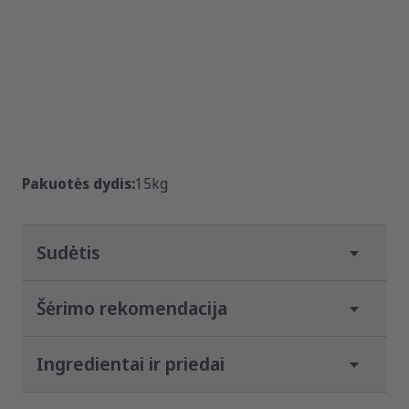
Pakuotės dydis:
15kg
Sudėtis
Šėrimo rekomendacija
Ingredientai ir priedai
Svoris / 24 val.
nuo
iki
5 kg
85 g
110 g