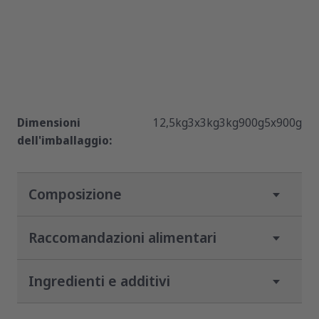
Dimensioni
12,5kg
3x3kg
3kg
900g
5x900g
dell'imballaggio:
Composizione
Raccomandazioni alimentari
Ingredienti e additivi
Le femmine durante
P
Peso
Femmine in gravidanza
la fase di
del
allattamento