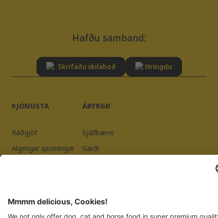
Hafðu samband:
Skrifaðu skilaboð
Hringdu
ÞJÓNUSTA
ÁBYRGÐ
Ráðgjöf
Sjálfbærni
Algengar spurningar
Gæði
Skráning birgja
Áletrun
Persónuverndarstefna