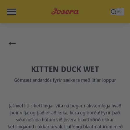
KITTEN DUCK WET
Gómsæt andardós fyrir sælkera með litlar loppur
Jafnvel litlir kettlingar vita nú þegar nákvæmlega hvað
þeir vilja: og það er að leika, kúra og borða! Fyrir það
síðarnefnda höfum við Josera blautfóðrið okkar
kettlingaönd í okkar úrvali. Ljúffengi blautmaturinn með