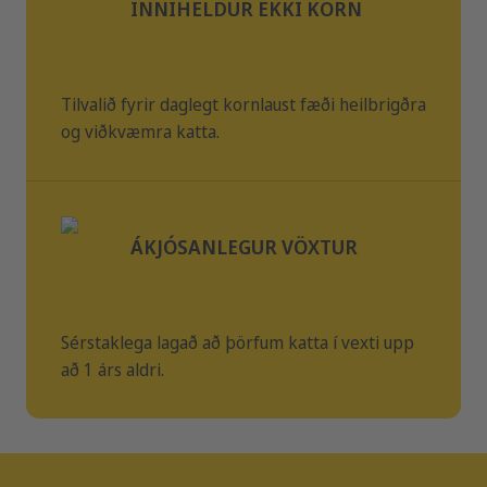
INNIHELDUR EKKI KORN
Tilvalið fyrir daglegt kornlaust fæði heilbrigðra
og viðkvæmra katta.
ÁKJÓSANLEGUR VÖXTUR
Sérstaklega lagað að þörfum katta í vexti upp
að 1 árs aldri.