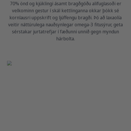
70% önd og kjúklingi ásamt bragðgóðu alifuglasoði er
velkominn gestur í skál kettlinganna okkar þökk sé
kornlausri uppskrift og ljúffengu bragði. Þó að laxaolía
veitir náttúrulega nauðsynlegar omega-3 fitusýrur, geta
sérstakar jurtatrefjar í fæðunni unnið gegn myndun
hárbolta.