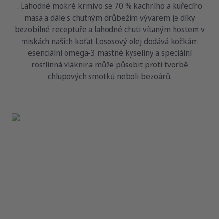
. Lahodné mokré krmivo se 70 % kachního a kuřecího
masa a dále s chutným drůbežím vývarem je díky
bezobilné receptuře a lahodné chuti vítaným hostem v
miskách našich koťat Lososový olej dodává kočkám
esenciální omega-3 mastné kyseliny a speciální
rostlinná vláknina může působit proti tvorbě
chlupových smotků neboli bezoárů.