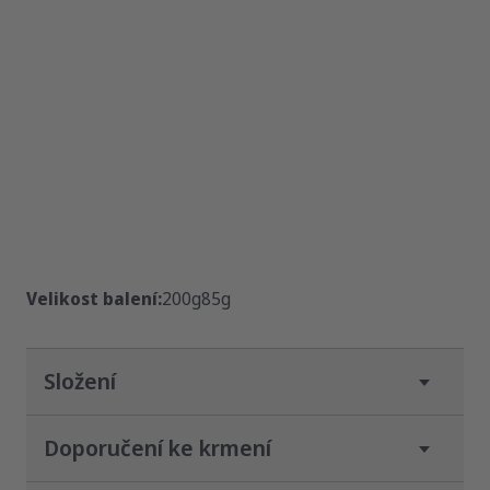
Velikost balení:
200g
85g
Složení
Kompletní krmivo pro dospívající kočky do 12.
Doporučení ke krmení
měsíce věku.