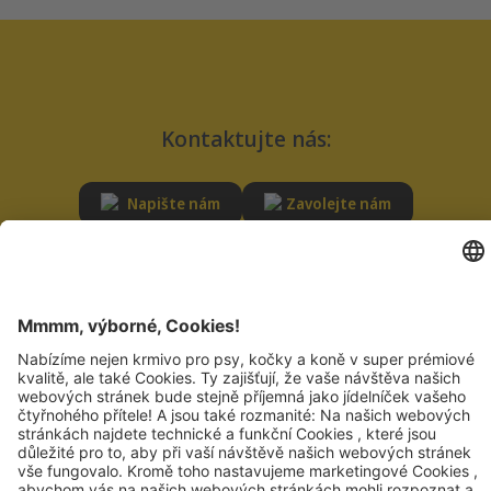
Kontaktujte nás:
Napište nám
Zavolejte nám
SLUŽBY
ODPOVĚDNOST
Poradna
Udržitelnost
Časté dotazy
Kvalita
Registrace dodavatele
Oznámení