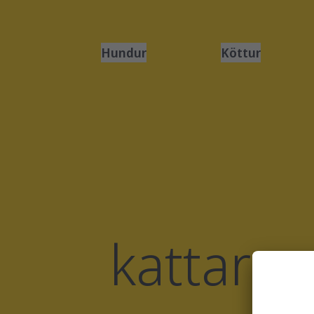
Hundur
Köttur
kattarra