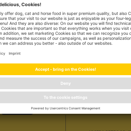
Hleð
Hringdu