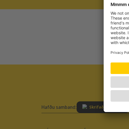
Hafðu samband:
Skrifaðu skilaboð