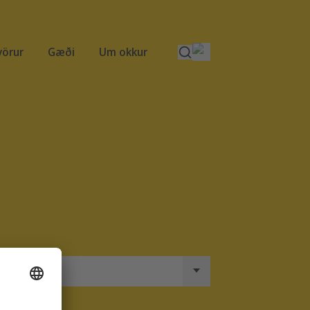
vörur
Gæði
Um okkur