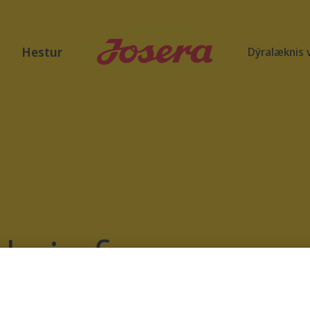
Hestur
Dýralæknis 
dgjof
Veldu flokk eða skrunaðu
niður og skoðaðu