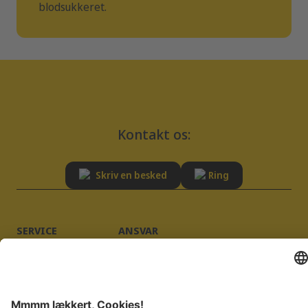
blodsukkeret.
Kontakt os:
Skriv en besked
Ring
SERVICE
ANSVAR
Rådgivning
Bæredygtighed
FAQ
Kvalitet