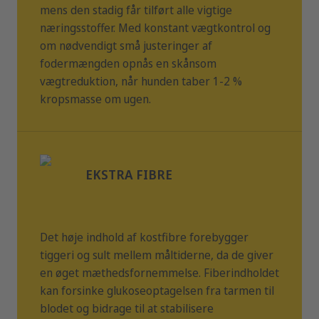
brug. For at opnå et effektivt vægttab eller for at
mens den stadig får tilført alle vigtige
opretholde en idealvægt bør det anbefalede daglige
næringsstoffer. Med konstant vægtkontrol og
energiindtag ikke overskrides. Energiværdi: 13,2 MJ
om nødvendigt små justeringer af
metaboliserbar energi pr. kg (iht. EN 16967).
Ved diabetes
fodermængden opnås en skånsom
mellitus:
lavt mono- og disaccharidindhold. Anbefalet
fodringsperiode op til seks måneder. Vi anbefaler at
vægtreduktion, når hunden taber 1-2 %
konsultere en dyrlæge før brug, og før fodringsperioden
kropsmasse om ugen.
forlænges. Kulhydratkilder: Ærter, byg, tørret roepulp.
EKSTRA FIBRE
Det høje indhold af kostfibre forebygger
tiggeri og sult mellem måltiderne, da de giver
en øget mæthedsfornemmelse. Fiberindholdet
kan forsinke glukoseoptagelsen fra tarmen til
blodet og bidrage til at stabilisere