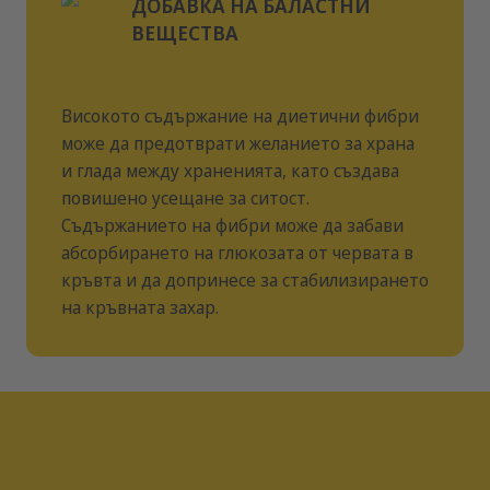
ДОБАВКА НА БАЛАСТНИ
направи консултация с ветеринарен лекар. Източници
ВЕЩЕСТВА
на въглехидрати: грах, ечемик, сушено цвекло.
Високото съдържание на диетични фибри
може да предотврати желанието за храна
и глада между храненията, като създава
повишено усещане за ситост.
Съдържанието на фибри може да забави
абсорбирането на глюкозата от червата в
кръвта и да допринесе за стабилизирането
на кръвната захар.