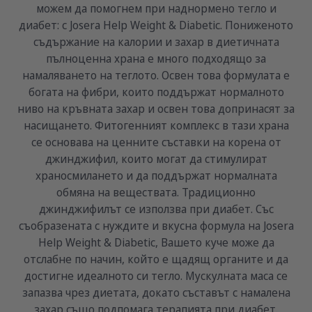
можем да помогнем при наднормено тегло и
диабет: с Josera Help Weight & Diabetic. Пониженото
съдържание на калории и захар в диетичната
пълноценна храна е много подходящо за
намаляването на теглото. Освен това формулата е
богата на фибри, които поддържат нормалното
ниво на кръвната захар и освен това допринасят за
насищането. Фитогенният комплекс в тази храна
се основава на ценните съставки на корена от
джинджифил, които могат да стимулират
храносмилането и да поддържат нормалната
обмяна на веществата. Традиционно
джинджифилът се използва при диабет. Със
съобразената с нуждите и вкусна формула на Josera
Help Weight & Diabetic, Вашето куче може да
отслабне по начин, който е щадящ органите и да
достигне идеалното си тегло. Мускулната маса се
запазва чрез диетата, докато съставът с намалена
захар също подпомага терапията при диабет.