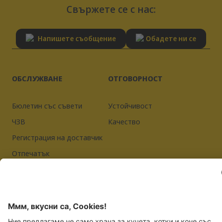
Свържете се с нас:
Напишете съобщение
Обадете ни се
ОБСЛУЖВАНЕ
ОТГОВОРНОСТ
Бюлетин със съвети
Устойчивост
ЧЗВ
Качество
Регистрация на доставчик
Отпечатък
Политика за поверителност
JOSERA PETFOOD GMBH