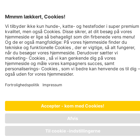
SERVICE
ANSVAR
Rådgivning
Bæredygtighed
FAQ
Kvalitet
Leverandørregistrering
Impressum
Fortrolighedspolitik
JOSERA PETFOOD GMBH
Industriegebiet Sud
DE-63924 Kleinheubach