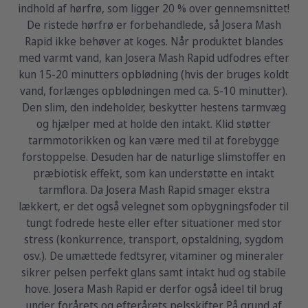
indhold af hørfrø, som ligger 20 % over gennemsnittet!
De ristede hørfrø er forbehandlede, så Josera Mash
Rapid ikke behøver at koges. Når produktet blandes
med varmt vand, kan Josera Mash Rapid udfodres efter
kun 15-20 minutters opblødning (hvis der bruges koldt
vand, forlænges opblødningen med ca. 5-10 minutter).
Den slim, den indeholder, beskytter hestens tarmvæg
og hjælper med at holde den intakt. Klid støtter
tarmmotorikken og kan være med til at forebygge
forstoppelse. Desuden har de naturlige slimstoffer en
præbiotisk effekt, som kan understøtte en intakt
tarmflora. Da Josera Mash Rapid smager ekstra
lækkert, er det også velegnet som opbygningsfoder til
tungt fodrede heste eller efter situationer med stor
stress (konkurrence, transport, opstaldning, sygdom
osv.). De umættede fedtsyrer, vitaminer og mineraler
sikrer pelsen perfekt glans samt intakt hud og stabile
hove. Josera Mash Rapid er derfor også ideel til brug
under forårets og efterårets pelsskifter. På grund af