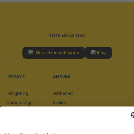
Kontakta oss:
Skriv ett meddelande
Ring
SERVICE
ANSVAR
Rådgivning
Hållbarhet
Vanliga frågor
Kvalitet
Leverantörsregistrering
Information
Integritetspolicy