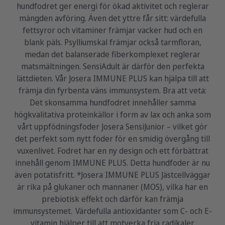
hundfodret ger energi för ökad aktivitet och reglerar
mängden avföring. Även det yttre får sitt: värdefulla
fettsyror och vitaminer främjar vacker hud och en
blank päls. Psylliumskal främjar också tarmfloran,
medan det balanserade fiberkomplexet reglerar
matsmältningen. SensiAdult är därför den perfekta
lättdieten. Vår Josera IMMUNE PLUS kan hjälpa till att
främja din fyrbenta väns immunsystem. Bra att veta:
Det skonsamma hundfodret innehåller samma
högkvalitativa proteinkällor i form av lax och anka som
vårt uppfödningsfoder Josera SensiJunior – vilket gör
det perfekt som nytt foder för en smidig övergång till
vuxenlivet. Fodret har en ny design och ett förbättrat
innehåll genom IMMUNE PLUS. Detta hundfoder är nu
även potatisfritt. *Josera IMMUNE PLUS Jästcellväggar
är rika på glukaner och mannaner (MOS), vilka har en
prebiotisk effekt och därför kan främja
immunsystemet. Värdefulla antioxidanter som C- och E-
vitamin hjälper till att motverka fria radikaler