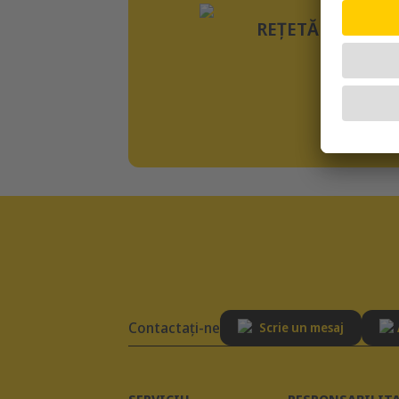
REȚETĂ FĂRĂ CE
Contactaţi-ne
Scrie un mesaj