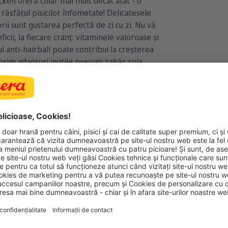
cken oferă chiar mai mult decât atât - o
răsfățul pisicilor înfometate! Delicatesele
rii sunt gustarea perfectă de zi cu zi. Nu vă
icii, la fiecare cranț: vitaminele valoroase și
ul anti-hairball poate contribui la creșterea
olosim adaosuri inutile precum zahăr, soia,
rea delicateselor noastre!
UNCHIES CHICKEN
benefi