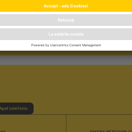
C
REALE
REȚETĂ FĂRĂ ZAHĂR
Apel telefonic