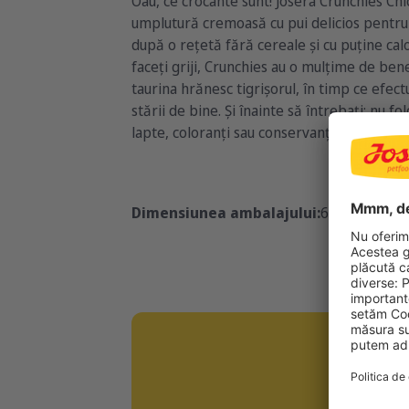
Oau, ce crocante sunt! Josera Crunchies Chi
umplutură cremoasă cu pui delicios pentru 
după o rețetă fără cereale și cu puține calo
faceți griji, Crunchies au o mulțime de benef
taurina hrănesc tigrișorul, în timp ce efect
stării de bine. Și înainte să întrebați: nu f
lapte, coloranți sau conservanți la prepara
Dimensiunea ambalajului:
6x60g
60g
CR