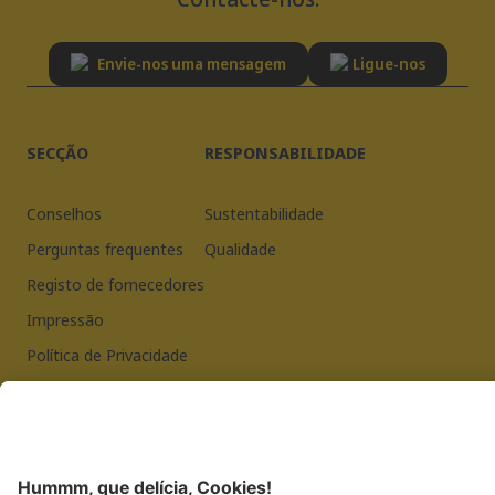
Envie-nos uma mensagem
Ligue-nos
SECÇÃO
RESPONSABILIDADE
Conselhos
Sustentabilidade
Perguntas frequentes
Qualidade
Registo de fornecedores
Impressão
Política de Privacidade
JOSERA PETFOOD GMBH
Industriegebiet Sud