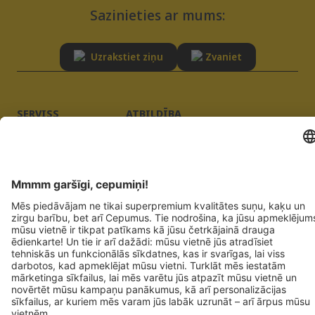
Sazinieties ar mums:
Uzrakstiet ziņu
Zvaniet
SERVISS
ATBILDĪBA
Padomi
Ilgtspēja
BUJ
Kvalitāte
Piegādātāja reģistrācija
Izdevēja ziņas
Privātuma politika
JOSERA PETFOOD GMBH