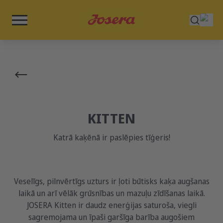
KITTEN
Katrā kaķēnā ir paslēpies tīģeris!
Veselīgs, pilnvērtīgs uzturs ir ļoti būtisks kaķa augšanas
laikā un arī vēlāk grūsnības un mazuļu zīdīšanas laikā.
JOSERA Kitten ir daudz enerģijas saturoša, viegli
sagremojama un īpaši garšīga barība augošiem