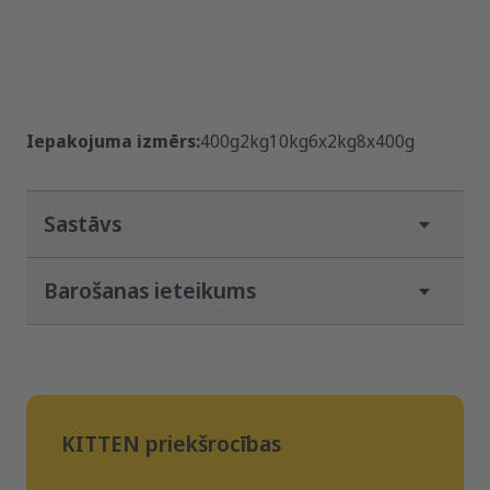
Iepakojuma izmērs:
400g
2kg
10kg
6x2kg
8x400g
Sastāvs
Barošanas ieteikums
Kaķēniem
Barības daudzums/ 24 h
Ķermeņa svars
Vecums mēnešos
KITTEN
priekšrocības
3 - 5 kg
6 - 8 kg