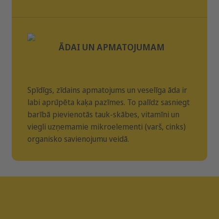
6 - 8 kg
110 - 135 g
Analītiskie komponenti
proteīns
35,0 %
ĀDAI UN APMATOJUMAM
tauku saturs
22,0 %
neapstrādātas šķiedras
2,0 %
Spīdīgs, zīdains apmatojums un veselīga āda ir
neapstrādātas pelni
7,0 %
labi aprūpēta kaķa pazīmes. To palīdz sasniegt
barībā pievienotās tauk-skābes, vitamīni un
kalcijs
1,40 %
viegli uzņemamie mikroelementi (varš, cinks)
magnijs
0,09 %
organisko savienojumu veidā.
kālijs
0,60 %
fosfors
1,10 %
nātrijs
0,40 %