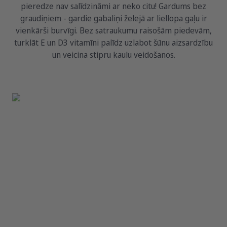
pieredze nav salīdzināmi ar neko citu! Gardums bez
graudiņiem - gardie gabaliņi želejā ar liellopa gaļu ir
vienkārši burvīgi. Bez satraukumu raisošām piedevām,
turklāt E un D3 vitamīni palīdz uzlabot šūnu aizsardzību
un veicina stipru kaulu veidošanos.