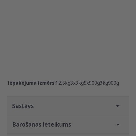
Iepakojuma izmērs:
12,5kg
3x3kg
5x900g
3kg
900g
Sastāvs
Barošanas ieteikums