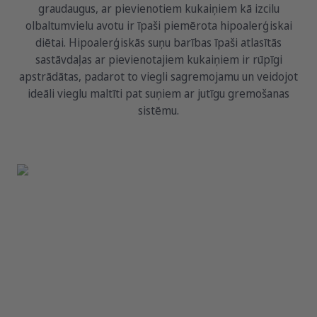
graudaugus, ar pievienotiem kukaiņiem kā izcilu
olbaltumvielu avotu ir īpaši piemērota hipoalerģiskai
diētai. Hipoalerģiskās suņu barības īpaši atlasītās
sastāvdaļas ar pievienotajiem kukaiņiem ir rūpīgi
apstrādātas, padarot to viegli sagremojamu un veidojot
ideāli vieglu maltīti pat suņiem ar jutīgu gremošanas
sistēmu.