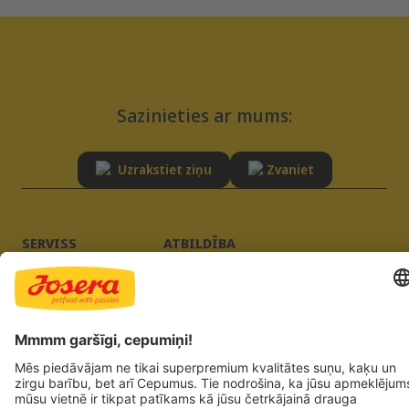
Sazinieties ar mums:
Uzrakstiet ziņu
Zvaniet
SERVISS
ATBILDĪBA
Padomi
Ilgtspēja
BUJ
Kvalitāte
Piegādātāja reģistrācija
Izdevēja ziņas