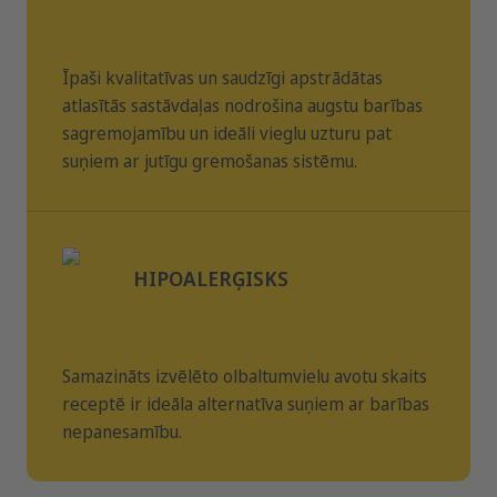
Īpaši kvalitatīvas un saudzīgi apstrādātas
atlasītās sastāvdaļas nodrošina augstu barības
sagremojamību un ideāli vieglu uzturu pat
suņiem ar jutīgu gremošanas sistēmu.
HIPOALERĢISKS
Samazināts izvēlēto olbaltumvielu avotu skaits
receptē ir ideāla alternatīva suņiem ar barības
nepanesamību.