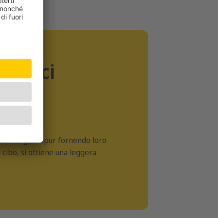
nefici
eso del gatto pur fornendo loro
i cibo, si ottiene una leggera