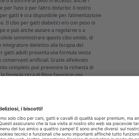
e o a soffrire di peso in eccesso: anche i
e per l'uno o per l'altro disturbo: il nostro
er gatti è ora disponibile per l'alimentazione
o. Il cibo per gatti diabetici e/o con peso in
mpe e può anche aiutare a regolarne o a
ssibile somminstrare questo cibo umido, di
 integratore dietetico alla terapia del
er gatti adulti presenta una formula senza
conservanti artificiali. Grazie all'elevato
ento completo può prevenire la richiesta di
 la formula ricca di fibre favorisce una
to di fibre può anche rallentare
l sangue e contribuire alla stabilizzazione
0g