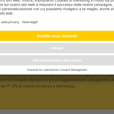
T & DIABETIC CAT WET
be
UALE DEL PESO
n poche calorie e zucchero supporta una perdita graduale del p
 controlli costanti del peso e piccoli aggiustamenti alla quantità d
erde l'1-2% di massa corporea a settimana.