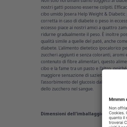
Non solo noi umani siamo soggetti al diabet
nostri gatti possono esserne colpiti. Efficac
cibo umido Josera Help Weight & Diabetic p
corretta in caso di diabete o peso in eccess
eccesso piace ai nostri amici a quattro za
ridurne gradualmente il peso. È inoltre po
qualità simile a quelle del paté, anche come
diabete. L'alimento dietetico ipocalorico p
zuccheri aggiunti e senza coloranti, aromi e 
contenuto di fibre alimentari, questo alim
cibo e la fame tra un pasto e l'altro, poiché
maggiore sensazione di sazietà. Il contenu
l'assorbimento del glucosio dall'intestino a
dello zucchero nel sangue.
Dimensioni dell'imballaggio:
200g
6x20