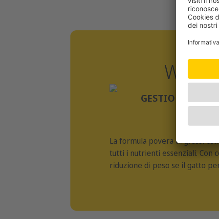
WEIGH
GESTIONE GRAD
La formula povera di grassi co
tutti i nutrienti essenziali. Con
riduzione di peso se il gatto p