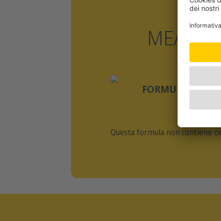
MEAT L
FORMULA SENZA
Questa formula non contiene ce