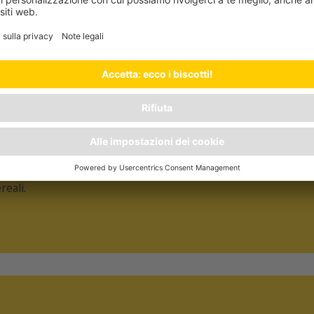
OVERS MENU DUCK WITH 
benefici
 CEREALI
reali.