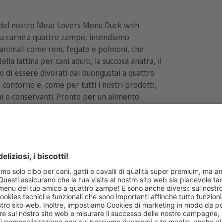
 del nostro Meat Lovers Menu Duck with
la carne a quattro zampe, intendiamo
i animali come reni, fegato e polmoni, che
la lattina per cani adulti, la succosa anatra, il
o di essere divorati dai buongustai a quattro
contorno e, come per tutti i nostri prodotti,
i o conservanti. Pronto per un alimento
iù sfrenati del tuo amico a quattro zampe?
Duck with Pumpkin!
6x400g
6x800g