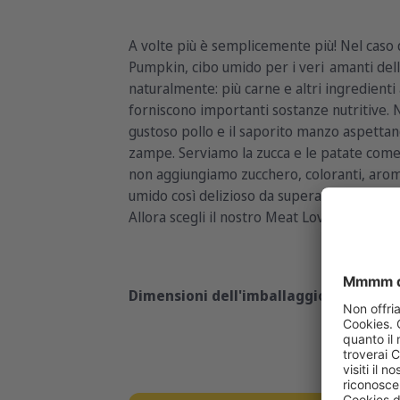
A volte più è semplicemente più! Nel caso
Pumpkin, cibo umido per i veri amanti del
naturalmente: più carne e altri ingredient
forniscono importanti sostanze nutritive. Nel
gustoso pollo e il saporito manzo aspettan
zampe. Serviamo la zucca e le patate come 
non aggiungiamo zucchero, coloranti, arom
umido così delizioso da superare i sogni p
Allora scegli il nostro Meat Lovers Menu 
Dimensioni dell'imballaggio:
400g
800g