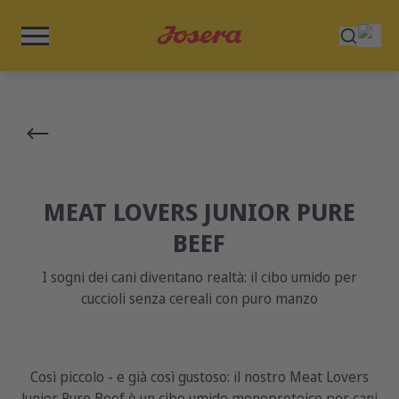
MEAT LOVERS JUNIOR PURE
BEEF
I sogni dei cani diventano realtà: il cibo umido per
cuccioli senza cereali con puro manzo
Così piccolo - e già così gustoso: il nostro Meat Lovers
Junior Pure Beef è un cibo umido monoproteico per cani