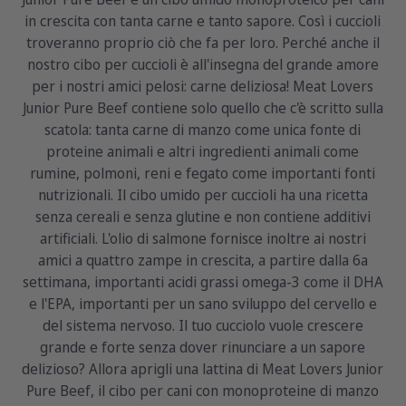
in crescita con tanta carne e tanto sapore. Così i cuccioli
troveranno proprio ciò che fa per loro. Perché anche il
nostro cibo per cuccioli è all'insegna del grande amore
per i nostri amici pelosi: carne deliziosa! Meat Lovers
Junior Pure Beef contiene solo quello che c'è scritto sulla
scatola: tanta carne di manzo come unica fonte di
proteine animali e altri ingredienti animali come
rumine, polmoni, reni e fegato come importanti fonti
nutrizionali. Il cibo umido per cuccioli ha una ricetta
senza cereali e senza glutine e non contiene additivi
artificiali. L'olio di salmone fornisce inoltre ai nostri
amici a quattro zampe in crescita, a partire dalla 6a
settimana, importanti acidi grassi omega-3 come il DHA
e l'EPA, importanti per un sano sviluppo del cervello e
del sistema nervoso. Il tuo cucciolo vuole crescere
grande e forte senza dover rinunciare a un sapore
delizioso? Allora aprigli una lattina di Meat Lovers Junior
Pure Beef, il cibo per cani con monoproteine di manzo