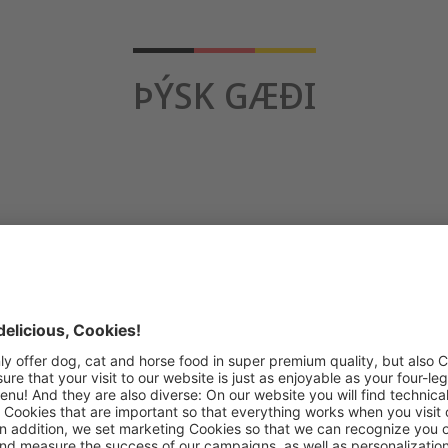
ÞÝSK GÆÐI
n gervi viðbótarefni
Engin hveiti né so