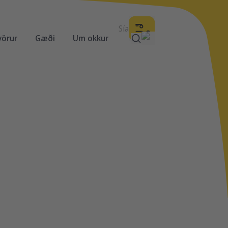
Sía
vörur
Gæði
Um okkur