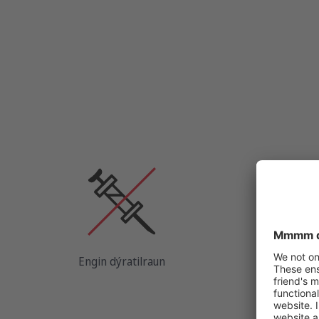
Engin dýratilraun
Engi