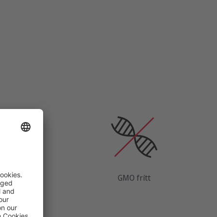
ja
GMO frítt