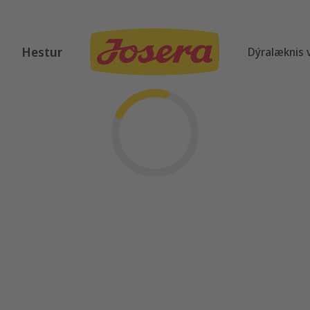
Hestur
Dýralæknis 
Hleð