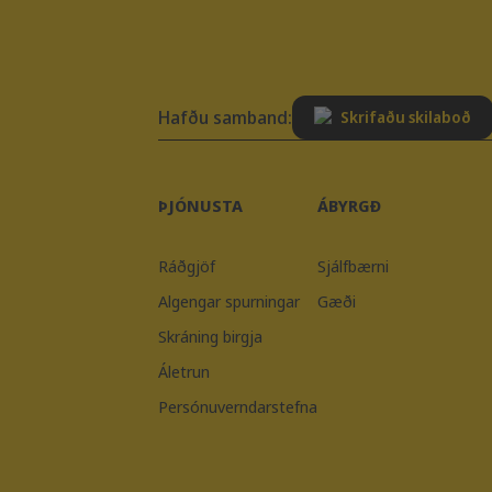
Hafðu samband:
Skrifaðu skilaboð
ÞJÓNUSTA
ÁBYRGÐ
Ráðgjöf
Sjálfbærni
Algengar spurningar
Gæði
Skráning birgja
Áletrun
Persónuverndarstefna