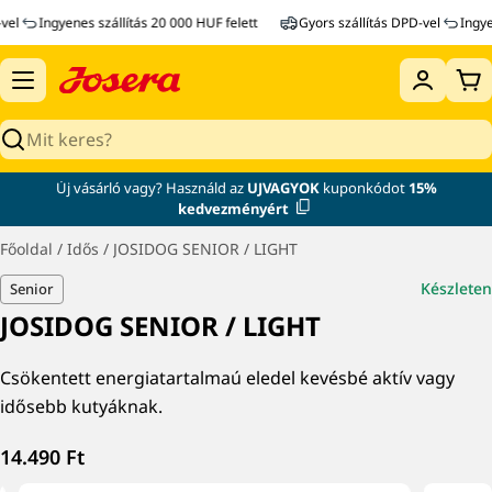
Ugrás
el
Ingyenes szállítás 20 000 HUF felett
Gyors szállítás DPD-vel
Ingyene
a
tartalomra
Ko
Keresés
Új vásárló vagy? Használd az
UJVAGYOK
kuponkódot
15%
kedvezményért
Főoldal
/
Idős
/
JOSIDOG SENIOR / LIGHT
Készleten
Senior
JOSIDOG SENIOR / LIGHT
Csökentett energiatartalmaú eledel kevésbé aktív vagy
idősebb kutyáknak.
Normál
14.490 Ft
ár