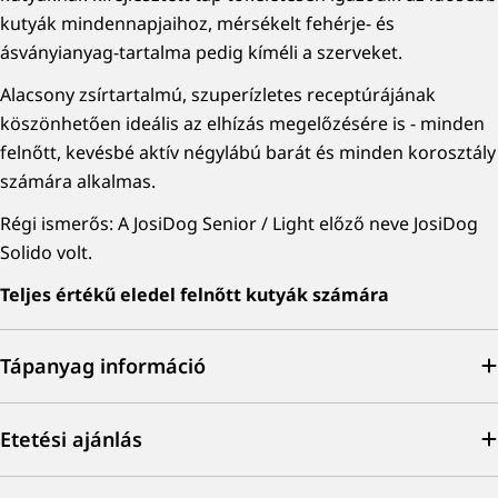
kutyák mindennapjaihoz, mérsékelt fehérje- és
ásványianyag-tartalma pedig kíméli a szerveket.
Alacsony zsírtartalmú, szuperízletes receptúrájának
köszönhetően ideális az elhízás megelőzésére is - minden
felnőtt, kevésbé aktív négylábú barát és minden korosztály
számára alkalmas.
Régi ismerős: A JosiDog Senior / Light előző neve JosiDog
Solido volt.
Teljes értékű eledel felnőtt kutyák számára
Tápanyag információ
Etetési ajánlás