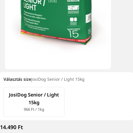
Választás
size
JosiDog Senior / Light 15kg
JosiDog Senior / Light
15kg
966 Ft / 1kg
Normál
14.490 Ft