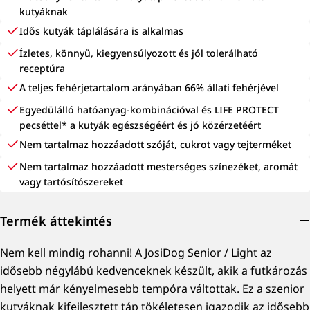
kutyáknak
Idős kutyák táplálására is alkalmas
Ízletes, könnyű, kiegyensúlyozott és jól tolerálható
receptúra
A teljes fehérjetartalom arányában 66% állati fehérjével
Egyedülálló hatóanyag-kombinációval és LIFE PROTECT
pecséttel* a kutyák egészségéért és jó közérzetéért
Nem tartalmaz hozzáadott szóját, cukrot vagy tejterméket
Nem tartalmaz hozzáadott mesterséges színezéket, aromát
vagy tartósítószereket
Termék áttekintés
Nem kell mindig rohanni! A JosiDog Senior / Light az
idősebb négylábú kedvenceknek készült, akik a futkározás
helyett már kényelmesebb tempóra váltottak. Ez a szenior
kutyáknak kifejlesztett táp tökéletesen igazodik az idősebb