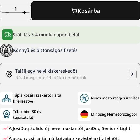
ár
Mennyiség
Kosárba
Mennyiség csökkentése ehhez: JOSIDOG SENIOR
Mennyiség növelése ehhez: JOSIDOG SENI
Szállítás 3-4 munkanapon belül
Könnyű és biztonságos fizetés
Találj egy helyi kiskereskedőt
Nézd meg, hol elérhetők a termékeink
Táplálkozási szakértők által
Nincs mesterséges ízesítés
kifejlesztve
Több mint 80 év
Minőség Németországból
tapasztalat
A JosiDog Solido új neve mostantól JosiDog Senior / Light!
Alacsony zsírtartalmú kutyatáp kevésbé aktív felnőtt