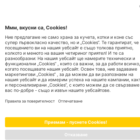
дадените количества са само ориентировъчни и
Бюлетин със съвети
Устойчивост
трябва да бъдат адаптирани към режима на хранене
на Вашето животно, както и към неговата активност.
ЧЗВ
Качество
Предлагайте на Вашето животно винаги прясна вода
Регистрация на доставчик
за пиене. При допълнително хранене, напр. със снакс,
количеството на храната трябва да се намали.
Отпечатък
Политика за поверителност
JOSERA PETFOOD GMBH
Industriegebiet Sud
DE-63924 Kleinheubach