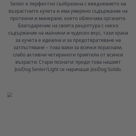
Senior е перфектно съобразена с ежедневието на
възрастните кучета и има умерено съдържание на
протеини и минерали, което облекчава органите.
Благодарение на своята рецептура с ниско
съдържание на мазнини и чудесен вкус, тази храна
за кучета е идеална и за предотвратяване на
затлъстяване – това важи за всички пораснали,
слабо активни четириноги приятели от всички
възрасти. Стари познати: преди това нашият
JosiDog Senior/Light се наричаше JosiDog Solido.