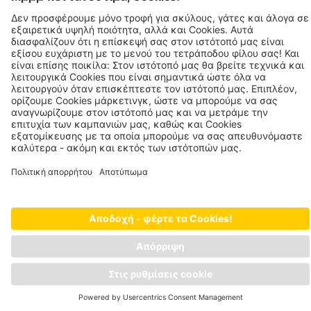
Συμβουλές
Βιωσιμότητα
Συχνές ερωτήσεις
Ποιότητα
Εγγραφή προμηθευτή
Στοιχεία έκδοσης
Πολιτική απορρήτου
JOSERA PETFOOD GMBH
Industriegebiet Sud
DE-63924 Kleinheubach