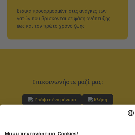
Ειδικά προσαρμοσμένη στις ανάγκες των
γατών που βρίσκονται σε φάση ανάπτυξης
έως και τον πρώτο χρόνο ζωής.
Επικοινωνήστε μαζί μας:
Γράψτε ένα μήνυμα
Κλήση
ΕΞΥΠΗΡΈΤΗΣΗ
ΕΥΘΎΝΗ