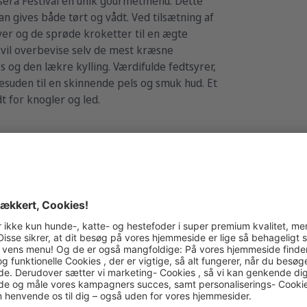
sera Festival en unik gourmetmenu: Dette
n gives både tørt og vådt. Ved tilsætning af
er og de sprøde kroketter til en ægte
 vil overbevise selv de mest kræsne
 og den lækre kylling. Værdifulde fedtsyrer,
suden til en skinnende pels og smuk hud. Et
t for knogler og led.
g
3kg
900g
FESTIVAL
fordele