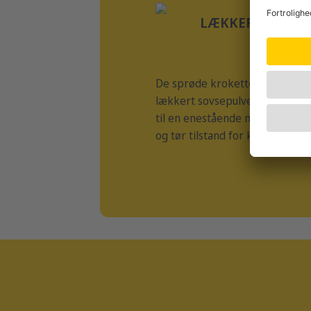
LÆKKER SOVS
De sprøde kroketter er omslutt
lækkert sovsepulver, som gør d
til en enestående nydelse i bå
og tør tilstand for kræsne hund