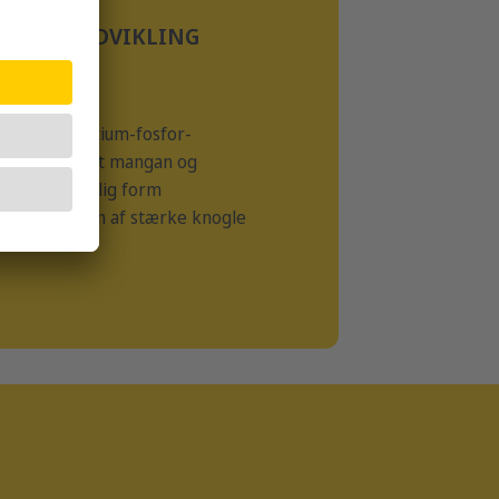
KNOGLEUDVIKLING
lanceret kalcium-fosfor-
C-vitamin samt mangan og
n let optagelig form
tes dannelsen af stærke knogle
ed.