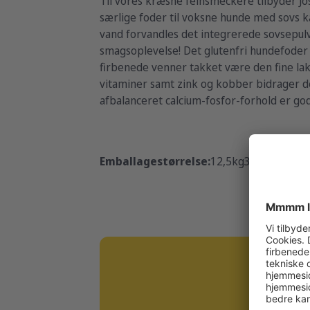
Til vores kræsne feinsmeckere tilbyder Jo
særlige foder til voksne hunde med sovs ka
vand forvandles det integrerede sovsepulv
smagsoplevelse! Det glutenfri hundefoder
firbenede venner takket være den fine laks
vitaminer samt zink og kobber bidrager de
afbalanceret calcium-fosfor-forhold er god
Emballagestørrelse:
12,5kg
3x3kg
5x900