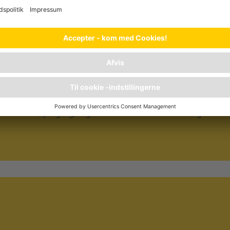
HUD OG PELS
et af et
En skinnende pels og en smuk hud er
Med et ba
ette foder
tegn på, at hundens ernæring er optimal.
forhold, 
de opblødt
Det sørger værdifulde fedtsyrer,
kobber i e
e.
vitaminer, zink og kobber for - i en let
understøt
optagelig, organisk bundet form.
og sunde l