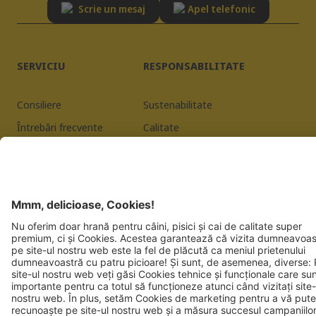
Scrie un mesaj
Apel telefonic
SERVICIU
RESPONSABILITATE
Consiliere
Sustenabilitate
Întrebări frecvente
Calitate
Înregistrarea furnizorului
Mențiuni legale
Politica de confidențialitate
JOSERA PETFOOD GMBH
Industriegebiet Sud
DE-63924 Kleinheubach