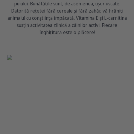
puiului. Bunătățile sunt, de asemenea, ușor uscate.
Datorită rețetei fără cereale și fără zahăr, vă hrăniți
animalul cu conștiința împăcată. Vitamina E și L-carnitina
susțin activitatea zilnică a câinilor activi. Fiecare
înghițitură este o plăcere!