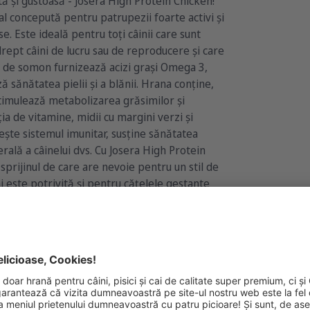
ată și gustoasă - Josera High Protein Chicken!
al concepută pentru patrupezii foarte activi și
e. Este ideală pentru toți câinii care sunt
 drept câini de lucru sau de reproducere și care
os de somon furnizează acizi grași Omega 3,
ă sănătatea pielii și a blănii. Hrana conține,
stimulează metabolizarea grăsimilor și
 de vitamine, midii cu margini verzi și
ește sistemul imunitar, susține sănătatea
erală a câinelui dvs. Cu Josera High Protein
 sprijinul de care are nevoie pentru un stil de
ni este potrivită și pentru cățelele gestante
ete mai mari. Produsul nostru High Energy se
design nou, dar cu aceeași rețetă dovedită.
g
3x3kg
3kg
900g