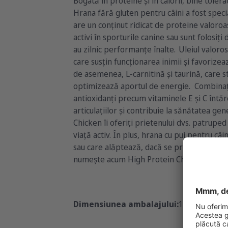
Bogată în proteine și în calorii, bine toler
Hrana fără gluten pentru câini a fost speci
are un conținut ridicat de proteine valoroas
activi în sporturile canine sau sunt folosiți
au zilnic performanțe înalte. Uleiul valor
care susțin funcționarea inimii și favorizeaz
de asemenea, L-carnitină și taurină, care 
optimizează aportul de energie. Combinația
antioxidanți precum vitaminele E și C întăr
articulațiilor și contribuie la sănătatea gen
Chicken îi oferiți prietenului dvs. patruped
viață activ. În plus, hrana cu pui pentru câi
sau care alăptează, dacă se preferă croch
numește acum High Protein Chicken. Cu un 
Dimensiunea ambalajului:
12,5kg
5x900