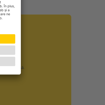
ficii
CĂ
inimă sănătoasă.