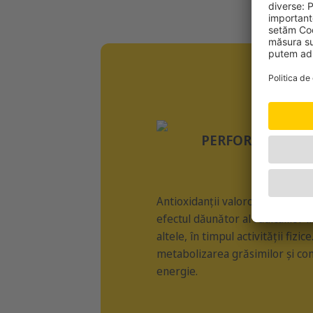
HIG
PERFORMANȚĂ
Antioxidanții valoroși, cum ar fi
efectul dăunător al radicalilor 
altele, în timpul activității fizic
metabolizarea grăsimilor și con
energie.