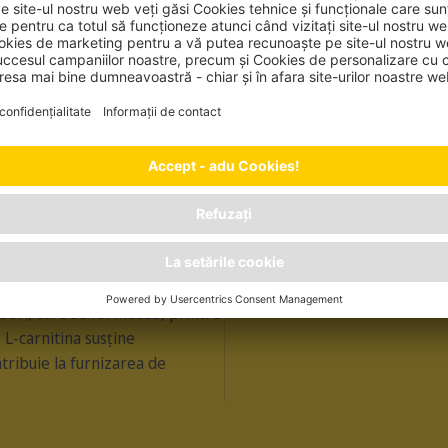
H PROTEIN CHICKEN
bene
INIMĂ PUTERNI
 vitaminele E și C, pot reduce
L-carnitina și taurina susțin o 
liberi, care se formează, printre
e. L-carnitina susține
tribuie la furnizarea de