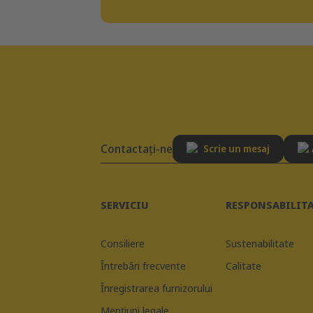
Contactaţi-ne
Scrie un mesaj
SERVICIU
RESPONSABILIT
Consiliere
Sustenabilitate
Întrebări frecvente
Calitate
Înregistrarea furnizorului
Mențiuni legale