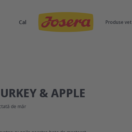
Cal
Produse vet
TURKEY & APPLE
uctată de măr