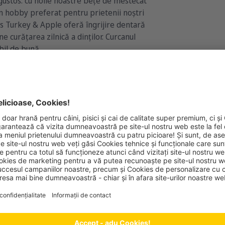
 gustos: cu noile noastre bețe de mestecat
un hobby preferat pentru prietenii noștri
ies Turkey & Apple oferă îngrijire dentară
e curățarea zilnică a dinților. Curcanul
bil de bună.
S WITH TURKEY & APPLE
b
REALE