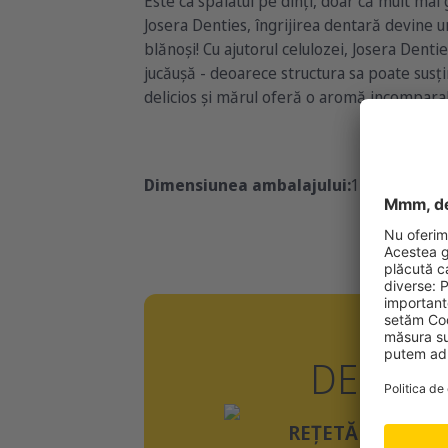
Este ca spălatul pe dinți, doar că mult mai
Josera Denties, îngrijirea dentară devine 
blănoși! Cu ajutorul celulozei, Josera Dent
jucăușă - deoarece structura sa poate susțin
delicios și mărul oferă o aromă incompara
Dimensiunea ambalajului:
13x180g
DENTIE
REȚETĂ FĂRĂ CE