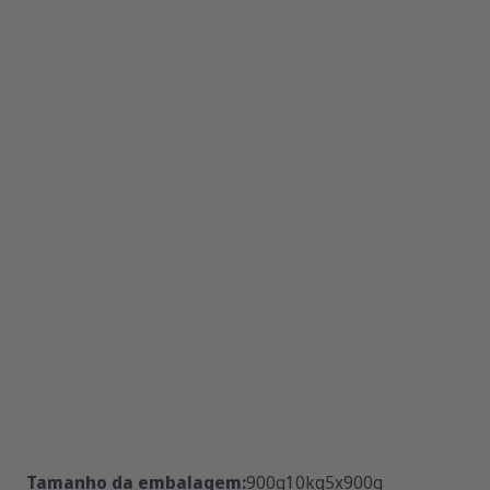
Tamanho da embalagem:
900g
10kg
5x900g