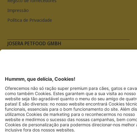
Registo de fornecedores
Impressão
Política de Privacidade
JOSERA PETFOOD GMBH
Industriegebiet Sud
DE-63924 Kleinheubach