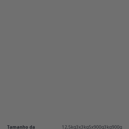
Tamanho da
12,5kg
3x3kg
5x900g
3kg
900g