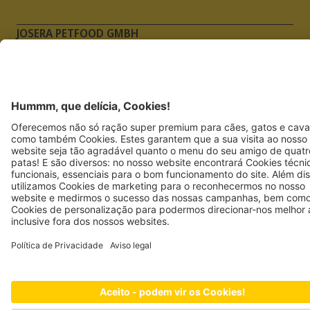
JOSERA PETFOOD GMBH
Industriegebiet Sud
DE-63924 Kleinheubach