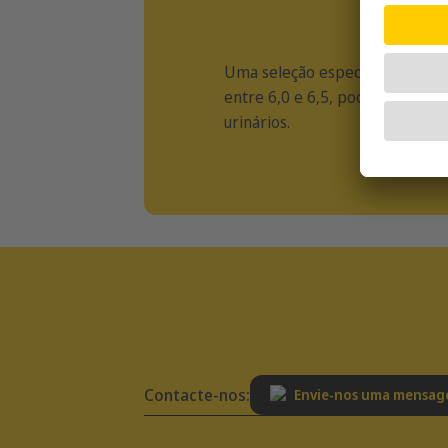
Uma seleção específica de in
entre 6,0 e 6,5, podendo assim 
urinários.
Contacte-nos:
Envie-nos uma mensa