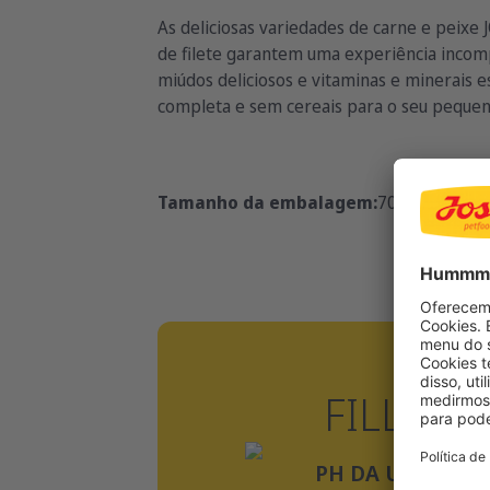
As deliciosas variedades de carne e peixe
de filete garantem uma experiência incomp
miúdos deliciosos e vitaminas e minerais e
completa e sem cereais para o seu peque
Tamanho da embalagem:
70g
FILLET 
PH DA URINA 6,0