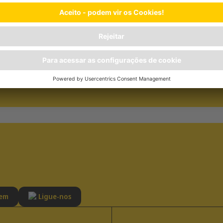
gredientes promove um pH
Ideal para a nutrição diária de 
evitar a formação de cálculos
cereais.
gem
Ligue-nos