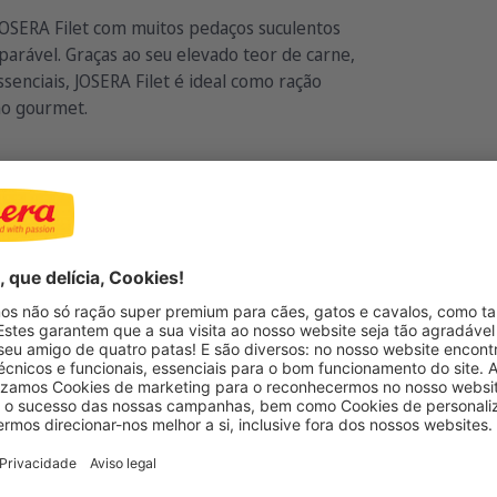
 JOSERA Filet com muitos pedaços suculentos
arável. Graças ao seu elevado teor de carne,
ssenciais, JOSERA Filet é ideal como ração
no gourmet.
CHICKEN WITH SALMON
Be
-6,5
SEM CEREAIS