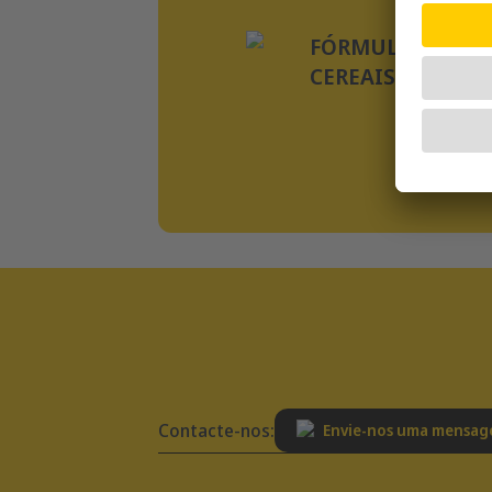
CR
FÓRMULA ISENTA
CEREAIS
Contacte-nos:
Envie-nos uma mensa