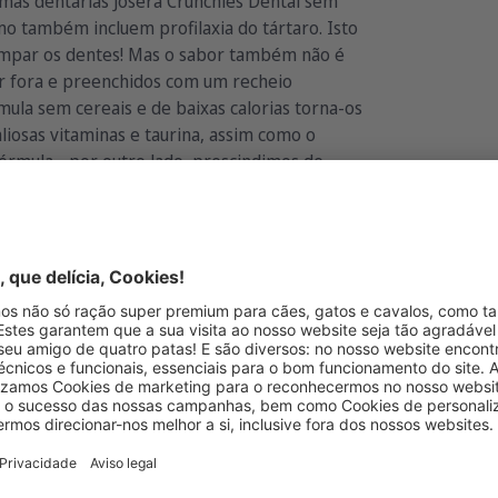
imas dentárias Josera Crunchies Dental sem
mo também incluem profilaxia do tártaro. Isto
limpar os dentes! Mas o sabor também não é
or fora e preenchidos com um recheio
ula sem cereais e de baixas calorias torna-os
aliosas vitaminas e taurina, assim como o
 fórmula - por outro lado, prescindimos de
a soja, o leite, os corantes e conservantes.