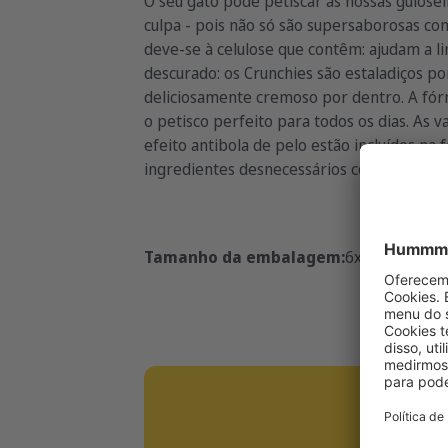
O seu gato pode petiscar as nossas gulose
culpa - pois não só são supersaborosas co
deve-se à celulose que contêm: ajudam a 
descurado: os Crunchies são estaladiços p
deliciosamente cremoso por dentro. A fórm
o petisco perfeito para todos os dias. As v
efeito antibola de pelo estão incluídos na
ingredientes desnecessários como o açúcar, 
Tamanho da embalagem:
6x60g
60g