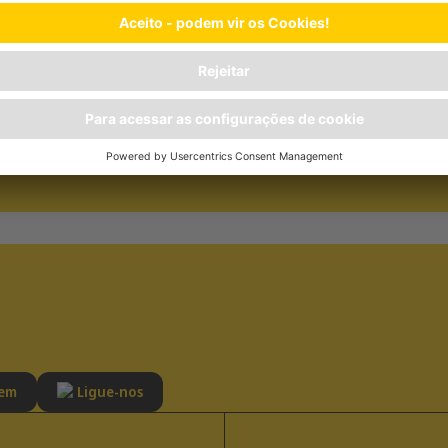
UNCHIES DENTAL
Benefíc
 DE
FÓRMULA SEM AÇÚCAR
gem
Ligue-nos