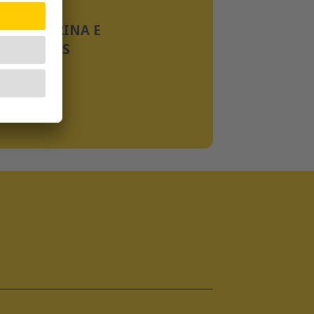
ios
COM TAURINA E
VITAMINAS