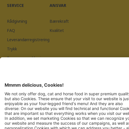
SERVICE
ANSVAR
Rådgivning
Bærekraft
FAQ
Kvalitet
Leverandørregistrering
Trykk
Personvernerklæring
JOSERA PETFOOD GMBH
Industriegebiet Sud
DE-63924 Kleinheubach