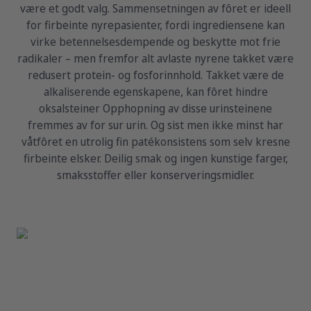
være et godt valg. Sammensetningen av fôret er ideell
for firbeinte nyrepasienter, fordi ingrediensene kan
virke betennelsesdempende og beskytte mot frie
radikaler – men fremfor alt avlaste nyrene takket være
redusert protein- og fosforinnhold. Takket være de
alkaliserende egenskapene, kan fôret hindre
oksalsteiner Opphopning av disse urinsteinene
fremmes av for sur urin. Og sist men ikke minst har
våtfôret en utrolig fin patékonsistens som selv kresne
firbeinte elsker. Deilig smak og ingen kunstige farger,
smaksstoffer eller konserveringsmidler.