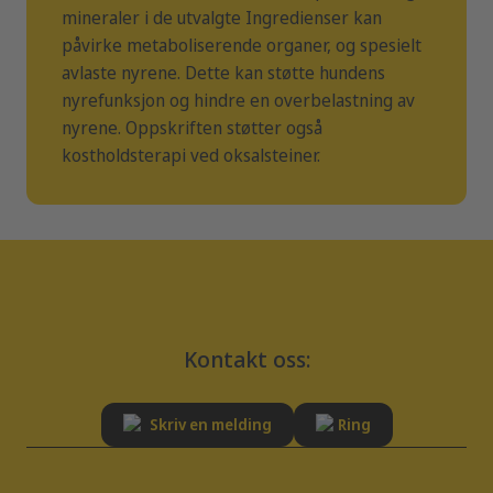
opptil seks måneder. Vi anbefaler at du innhenter råd fra
mineraler i de utvalgte Ingredienser kan
veterinær før bruk eller før forlengelse av fôringsperioden.
fosfor
0.12 %
påvirke metaboliserende organer, og spesielt
Proteinkilder: svin, kylling, laks, ris.
Ved
oksalatstein:
Anbefalt fôringsperiode: Opptil seks måneder. Vi anbefaler
avlaste nyrene. Dette kan støtte hundens
natrium
0.08 %
at du innhenter råd fra veterinær før bruk.
nyrefunksjon og hindre en overbelastning av
Urinalkaliserende stoffer: Kaliumsitrat.
nyrene. Oppskriften støtter også
kostholdsterapi ved oksalsteiner.
Kontakt oss:
Skriv en melding
Ring